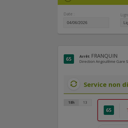
Date :
Lign
FRANQUIN
Arrêt
65
Direction Angoulême Gare 
Service non d
18h
13
65