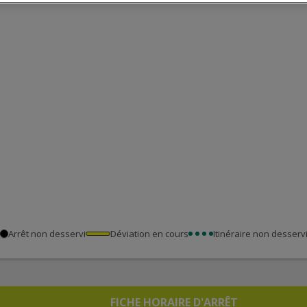
Arrêt non desservi
Déviation en cours
Itinéraire non desserv
FICHE HORAIRE D'ARRÊT