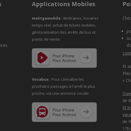
s
Applications Mobiles
Po
Chez
maStgamobile
:
Itinéraires, horaires
temps réel, achat de tickets mobiles,
po
géolocalisation des arrêts de bus et
ou
points de vente.
nces
d’
List
Et a
Plac
Vocabus :
Pour connaître les
« C
prochains passages à
l'arrêt le plus
proche, via une annonce vocale.
Ouve
de 
Et l
vaca
de 9
17h