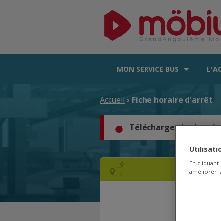
MON SERVICE BUS
L'A
Accueil
› Fiche horaire d'arrêt
Téléchargez les horair
Utilisat
En cliquant
améliorer la