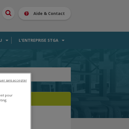
Aide & Contact
U
L'ENTREPRISE STGA
uer sans accepter
reil pour
ting.