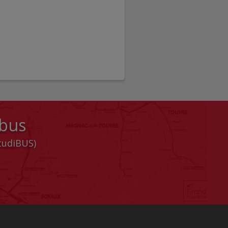
 bus
StudiBUS)