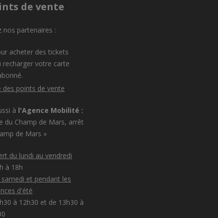
ints de vente
 nos partenaires :
ur acheter des tickets
 recharger votre carte
abonné.
e des points de vente
ussi à
l'Agence Mobilité :
e du Champ de Mars, arrêt
hamp de Mars »
rt du lundi au vendredi
8h à 18h
e samedi et pendant les
nces d'été
h30 à 12h30 et de 13h30 à
30