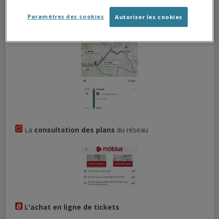
La recherche et la visualisation d'
itinéraires
Paramètres des cookies
Autoriser les cookies
La
consultation des plans
du réseau
L'achat en ligne
de tickets