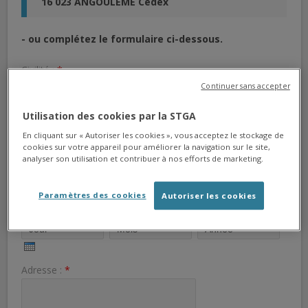
16 023 ANGOULEME Cedex
- ou complétez le formulaire ci-dessous.
Civilité :
*
Mme
M.
Continuer sans accepter
Nom :
*
Utilisation des cookies par la STGA
En cliquant sur « Autoriser les cookies », vous acceptez le stockage de
cookies sur votre appareil pour améliorer la navigation sur le site,
Prénom :
*
analyser son utilisation et contribuer à nos efforts de marketing.
Paramètres des cookies
Autoriser les cookies
Date de naissance du réclamant :
*
Adresse :
*