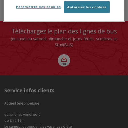
Paramètres des cookies
Autoriser les cookies
Téléchargez le plan des lignes de bus
(du lundi au samedi, dimanche et jours fériés, scolaires et
StudiBUS)
Service infos clients
Accueil téléphonique
du lundi au vendredi :
de 8h à 18h
Le samedi et pendant les vacances d'été