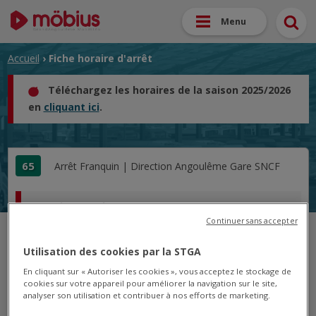
Menu
Accueil
› Fiche horaire d'arrêt
Téléchargez les horaires de la saison 2025/2026
en
cliquant ici
.
65
Arrêt
Franquin |
Direction
Angoulême Gare SNCF
Horaire pour le 04/06/2026
Continuer sans accepter
18h
13
Utilisation des cookies par la STGA
En cliquant sur « Autoriser les cookies », vous acceptez le stockage de
Horaires applicables uniquement pour le jour
cookies sur votre appareil pour améliorer la navigation sur le site,
analyser son utilisation et contribuer à nos efforts de marketing.
choisi.