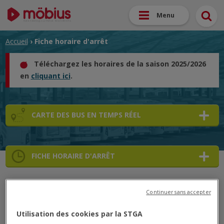
Menu
Accueil
› Fiche horaire d'arrêt
Téléchargez les horaires de la saison 2025/2026
en
cliquant ici
.
CARTE DES BUS EN TEMPS RÉEL
FICHE HORAIRE D'ARRÊT
➜
Continuer sans accepter
➜
➜
52
52
➜
Utilisation des cookies par la STGA