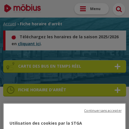
Menu
Accueil
› Fiche horaire d'arrêt
Téléchargez les horaires de la saison 2025/2026
en
cliquant ici
.
CARTE DES BUS EN TEMPS RÉEL
FICHE HORAIRE D'ARRÊT
➜
Continuer sans accepter
➜
➜
52
52
➜
Utilisation des cookies par la STGA