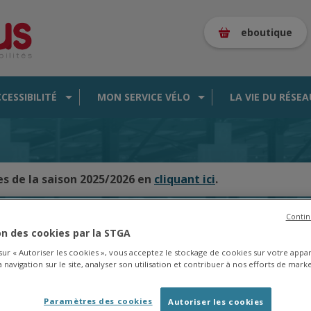
eboutique
CCESSIBILITÉ
MON SERVICE VÉLO
LA VIE DU RÉSEA
es de la saison 2025/2026 en
cliquant ici
.
Contin
ion des cookies par la STGA
CARTE DES BUS EN TEMPS RÉEL
 sur « Autoriser les cookies », vous acceptez le stockage de cookies sur votre appa
 navigation sur le site, analyser son utilisation et contribuer à nos efforts de marke
Paramètres des cookies
Autoriser les cookies