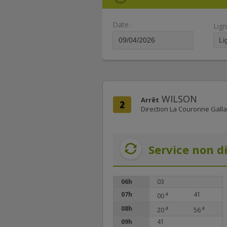
Date :
Lign
WILSON
Arrêt
2
Direction La Couronne Gall
Service non d
06h
03
07h
a
41
00
08h
a
a
20
56
09h
41