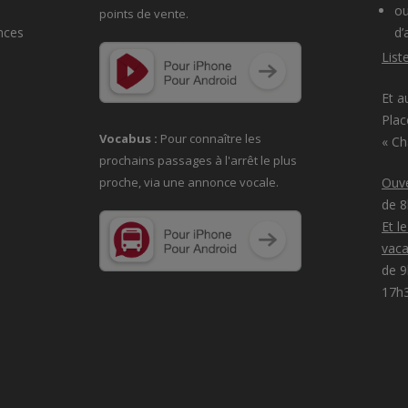
ou
points de vente.
nces
d’
List
Et a
Plac
Vocabus :
Pour connaître les
« C
prochains passages à
l'arrêt le plus
proche, via une annonce vocale.
Ouve
de 
Et l
vaca
de 9
17h