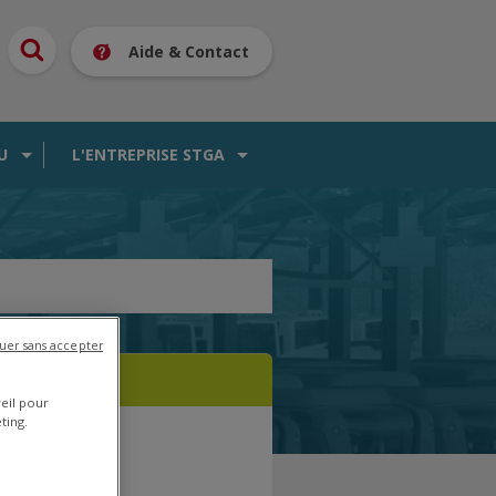
Aide & Contact
U
L'ENTREPRISE STGA
uer sans accepter
reil pour
ting.