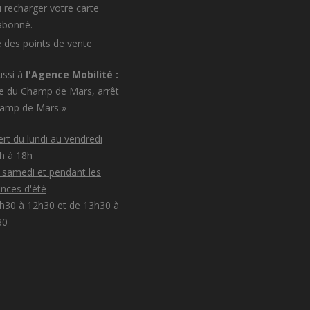
 recharger votre carte
abonné.
e des points de vente
ussi à
l'Agence Mobilité :
e du Champ de Mars, arrêt
hamp de Mars »
rt du lundi au vendredi
8h à 18h
e samedi et pendant les
nces d'été
h30 à 12h30 et de 13h30 à
30