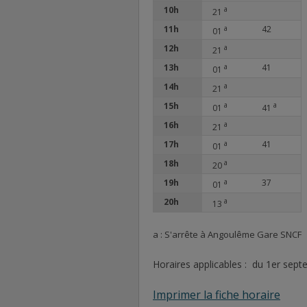
10h
a
21
11h
a
42
01
12h
a
21
13h
a
41
01
14h
a
21
15h
a
a
01
41
16h
a
21
17h
a
41
01
18h
a
20
19h
a
37
01
20h
a
13
a : S'arrête à Angoulême Gare SNCF
Horaires applicables : du 1er sep
Imprimer la fiche horaire