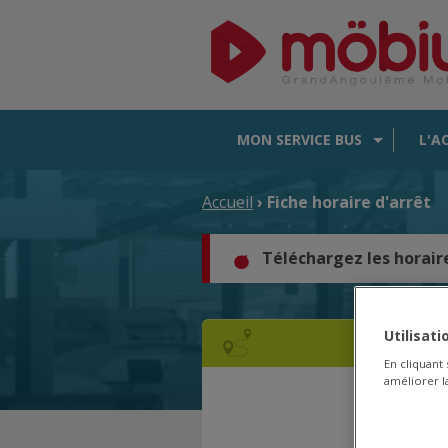
MON SERVICE BUS
L'A
Accueil
› Fiche horaire d'arrêt
Téléchargez les horair
Utilisat
En cliquant
améliorer la