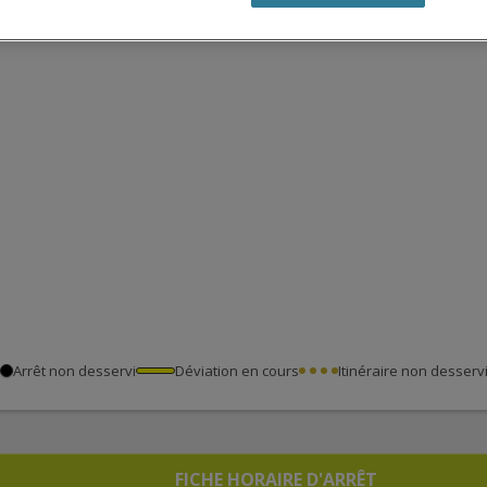
Arrêt non desservi
Déviation en cours
Itinéraire non desserv
FICHE HORAIRE D'ARRÊT