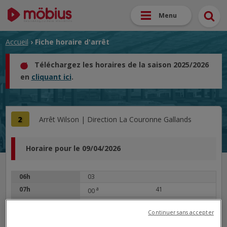
Menu
Accueil
› Fiche horaire d'arrêt
Téléchargez les horaires de la saison 2025/2026
en
cliquant ici
.
2
Arrêt
Wilson |
Direction
La Couronne Gallands
Horaire pour le 09/04/2026
06h
03
07h
a
41
00
08h
a
a
20
56
Continuer sans accepter
09h
41