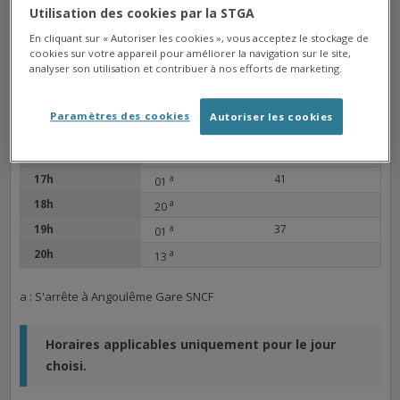
10h
a
21
Utilisation des cookies par la STGA
11h
a
42
01
En cliquant sur « Autoriser les cookies », vous acceptez le stockage de
12h
a
cookies sur votre appareil pour améliorer la navigation sur le site,
21
analyser son utilisation et contribuer à nos efforts de marketing.
13h
a
41
01
14h
a
21
Paramètres des cookies
Autoriser les cookies
15h
a
a
01
41
16h
a
21
17h
a
41
01
18h
a
20
19h
a
37
01
20h
a
13
a : S'arrête à Angoulême Gare SNCF
Horaires applicables uniquement pour le jour
choisi.