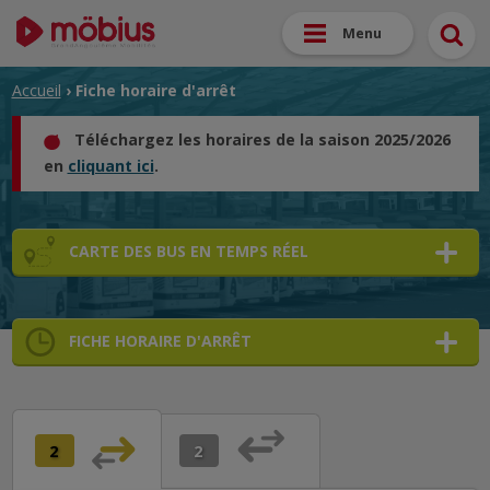
Menu
Accueil
› Fiche horaire d'arrêt
Téléchargez les horaires de la saison 2025/2026
en
cliquant ici
.
CARTE DES BUS EN TEMPS RÉEL
FICHE HORAIRE D'ARRÊT
➜
➜
➜
2
2
➜