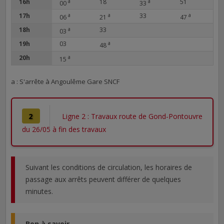
16h
a
18
a
51
00
33
17h
a
a
33
a
06
21
47
18h
a
33
03
19h
03
a
48
20h
a
15
a : S'arrête à Angoulême Gare SNCF
2
Ligne 2 : Travaux route de Gond-Pontouvre
du 26/05 à fin des travaux
Suivant les conditions de circulation, les horaires de
passage aux arrêts peuvent différer de quelques
minutes.
Bon à savoir