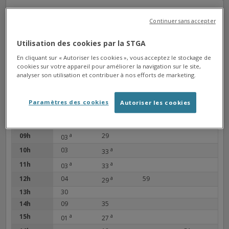
ALAMIGEON
Arrêt
Continuer sans accepter
Direction La Couronne Gallands
Utilisation des cookies par la STGA
Service non disponible pour
En cliquant sur « Autoriser les cookies », vous acceptez le stockage de
le moment.
cookies sur votre appareil pour améliorer la navigation sur le site,
analyser son utilisation et contribuer à nos efforts de marketing.
06h
05
Paramètres des cookies
Autoriser les cookies
07h
a
19
a
50
07
35
08h
a
21
a
a
05
33
48
09h
a
29
03
10h
03
a
33
11h
a
a
03
33
12h
04
a
59
29
13h
30
14h
09
35
15h
a
a
01
27