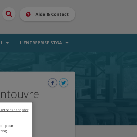
Aide & Contact
U
L'ENTREPRISE STGA
ontouvre
uer sans accepter
reil pour
ting.