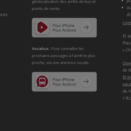
po
géolocalisation des arrêts de bus et
ou
points de vente.
nces
d’
List
Et a
Plac
Vocabus :
Pour connaître les
« C
prochains passages à
l'arrêt le plus
proche, via une annonce vocale.
Ouve
de 
Et l
vaca
de 9
17h