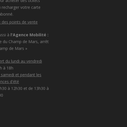
ur acheter des tickets
 recharger votre carte
abonné.
e des points de vente
ussi à
l'Agence Mobilité :
e du Champ de Mars, arrêt
hamp de Mars »
rt du lundi au vendredi
8h à 18h
e samedi et pendant les
nces d'été
h30 à 12h30 et de 13h30 à
30