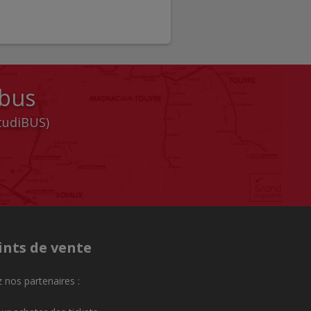
 bus
StudiBUS)
ints de vente
 nos partenaires :