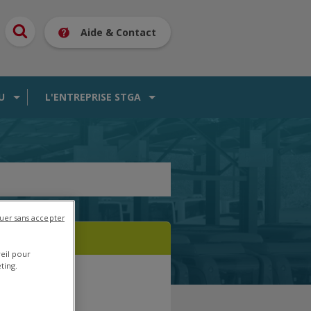
Aide & Contact
U
L'ENTREPRISE STGA
uer sans accepter
reil pour
ting.