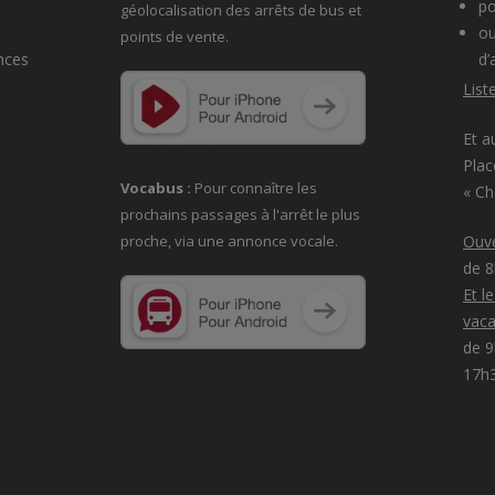
po
géolocalisation des arrêts de bus et
ou
points de vente.
nces
d’
List
Et a
Plac
Vocabus :
Pour connaître les
« C
prochains passages à
l'arrêt le plus
proche, via une annonce vocale.
Ouve
de 
Et l
vaca
de 9
17h