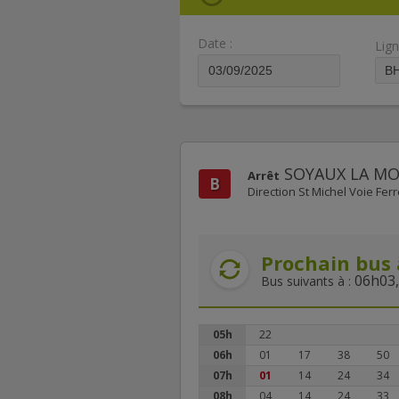
Date :
Lign
SOYAUX LA M
Arrêt
B
Direction St Michel Voie Fer
Prochain bus 
06h03,
Bus suivants à :
05h
22
06h
01
17
38
50
07h
01
14
24
34
08h
04
14
24
33