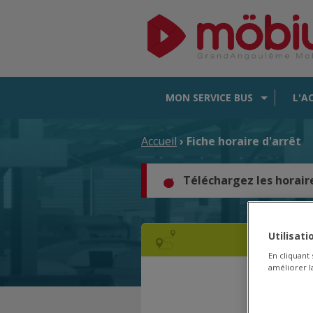
MON SERVICE BUS
L'A
Accueil
› Fiche horaire d'arrêt
Téléchargez les horair
Utilisat
En cliquant
améliorer la