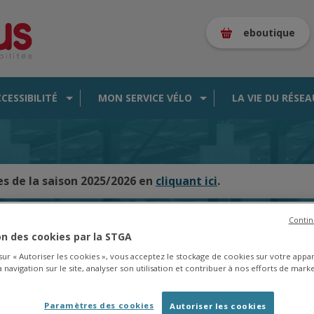
eboutique
CCESSIBILITÉ
MON SERVICE VÉLO
LA VIE DU RÉSEA
es de la saison 2025/2026 en
cliquant ici
.
Contin
ion des cookies par la STGA
CARTE DES BUS EN TEMPS RÉEL
 sur « Autoriser les cookies », vous acceptez le stockage de cookies sur votre appa
 navigation sur le site, analyser son utilisation et contribuer à nos efforts de marke
Paramètres des cookies
Autoriser les cookies