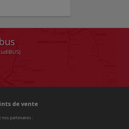
 bus
StudiBUS)
ints de vente
 nos partenaires :