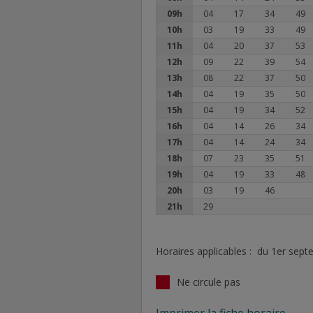
09h
04
17
34
49
10h
03
19
33
49
11h
04
20
37
53
12h
09
22
39
54
13h
08
22
37
50
14h
04
19
35
50
15h
04
19
34
52
16h
04
14
26
34
17h
04
14
24
34
18h
07
23
35
51
19h
04
19
33
48
20h
03
19
46
21h
29
Horaires applicables : du 1er sep
Ne circule pas
Imprimer la fiche horaire