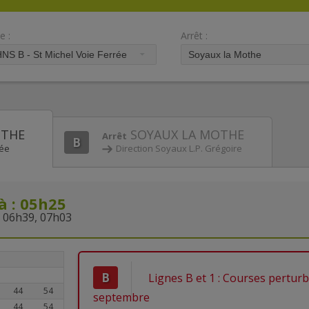
e :
Arrêt :
OTHE
SOYAUX LA MOTHE
Arrêt
B
rée
Direction Soyaux L.P. Grégoire
à : 05h25
 06h39, 07h03
B
Lignes B et 1 : Courses perturb
44
54
septembre
44
54