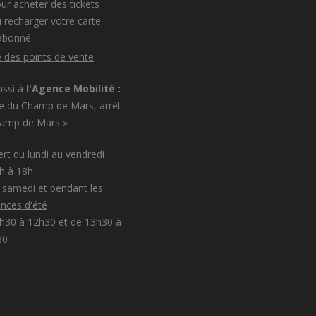
ur acheter des tickets
 recharger votre carte
abonné.
e des points de vente
ussi à
l'Agence Mobilité :
e du Champ de Mars, arrêt
hamp de Mars »
rt du lundi au vendredi
8h à 18h
e samedi et pendant les
nces d'été
h30 à 12h30 et de 13h30 à
30