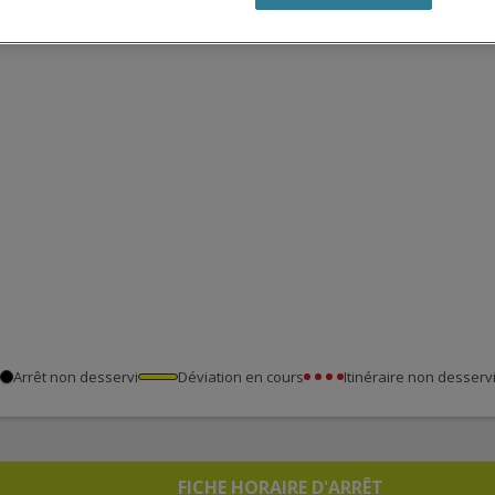
Arrêt non desservi
Déviation en cours
Itinéraire non desserv
FICHE HORAIRE D'ARRÊT