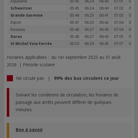
Aquitaine
05:45
06:24
06:40
07:01
07:1
Schweitzer
05:45
06:24
06:40
07:02
07:1
Grande Garenne
05:46
06:25
06:41
07:03
07:1
Espoir
05:47
06:26
06:42
07:04
07:1
Basseau
05:48
06:27
06:43
07:04
07:1
Daras
05:48
06:27
06:43
07:05
07:1
St Michel Voie Ferrée
05:50
06:29
06:45
07:07
07:1
Horaires applicables : du 1er septembre 2025 au 31 août
2026 | Période scolaire
Ne circule pas |
99% des bus circulent ce jour
Suivant les conditions de circulation, les horaires de
passage aux arrêts peuvent différer de quelques
minutes.
Bon à savoir