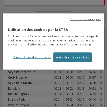
➜
➜
➜
B
B
➜
Continuer sans accepter
Utilisation des cookies par la STGA
ST MICHEL VOIE FERRÉE
Direction
En cliquant sur « Autoriser les cookies », vous acceptez le stockage de
cookies sur votre appareil pour améliorer la navigation sur le site,
Journée
Matin
Après midi
Soirée
analyser son utilisation et contribuer à nos efforts de marketing.
Ne montrer que les arrêts principaux
Paramètres des cookies
Autoriser les cookies
Soyaux L.P. Grégoire
--
05:58
06:14
06:34
06:4
Epagnac
--
05:59
06:15
06:35
06:4
Soyaux Carrefour
05:21
06:00
06:16
06:36
06:4
Croix Blanche
05:21
06:00
06:16
06:37
06:4
Soyaux la Mothe
05:22
06:01
06:17
06:38
06:5
Echaliers
05:23
06:02
06:18
06:38
06:5
Mairie Soyaux
05:24
06:03
06:19
06:39
06:5
Marché Petit
05:24
06:03
06:19
06:40
06:5
Soyaux Lorraine
05:25
06:04
06:20
06:41
06:5