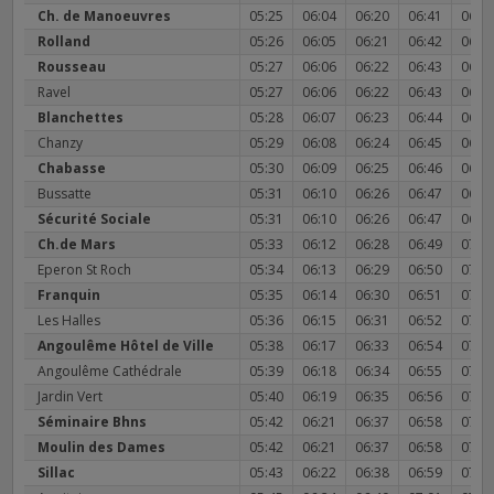
Ch. de Manoeuvres
05:25
06:04
06:20
06:41
06:5
Rolland
05:26
06:05
06:21
06:42
06:5
Rousseau
05:27
06:06
06:22
06:43
06:5
Ravel
05:27
06:06
06:22
06:43
06:5
Blanchettes
05:28
06:07
06:23
06:44
06:5
Chanzy
05:29
06:08
06:24
06:45
06:5
Chabasse
05:30
06:09
06:25
06:46
06:5
Bussatte
05:31
06:10
06:26
06:47
06:5
Sécurité Sociale
05:31
06:10
06:26
06:47
06:5
Ch.de Mars
05:33
06:12
06:28
06:49
07:0
Eperon St Roch
05:34
06:13
06:29
06:50
07:0
Franquin
05:35
06:14
06:30
06:51
07:0
Les Halles
05:36
06:15
06:31
06:52
07:0
Angoulême Hôtel de Ville
05:38
06:17
06:33
06:54
07:0
Angoulême Cathédrale
05:39
06:18
06:34
06:55
07:0
Jardin Vert
05:40
06:19
06:35
06:56
07:0
Séminaire Bhns
05:42
06:21
06:37
06:58
07:1
Moulin des Dames
05:42
06:21
06:37
06:58
07:1
Sillac
05:43
06:22
06:38
06:59
07:1