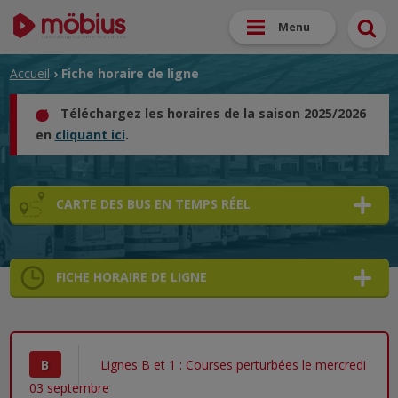
Menu
Accueil
› Fiche horaire de ligne
Téléchargez les horaires de la saison 2025/2026
en
cliquant ici
.
CARTE DES BUS EN TEMPS RÉEL
FICHE HORAIRE DE LIGNE
B
Lignes B et 1 : Courses perturbées le mercredi
03 septembre