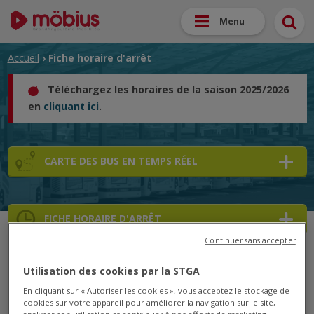
Menu
Accueil
› Fiche horaire d'arrêt
Téléchargez les horaires de la saison 2025/2026
en
cliquant ici
.
CARTE DES BUS EN TEMPS RÉEL
FICHE HORAIRE D'ARRÊT
Continuer sans accepter
➜
Utilisation des cookies par la STGA
➜
En cliquant sur « Autoriser les cookies », vous acceptez le stockage de
cookies sur votre appareil pour améliorer la navigation sur le site,