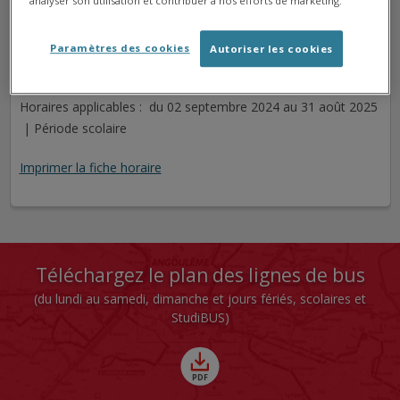
analyser son utilisation et contribuer à nos efforts de marketing.
ANGOULÊME HÔTEL DE VILLE
Arrêt
Direction
Paramètres des cookies
Autoriser les cookies
Cet arrêt n'est pas desservi pour le jour sélectionné.
Horaires applicables : du 02 septembre 2024 au 31 août 2025
| Période scolaire
Imprimer la fiche horaire
Téléchargez le plan des lignes de bus
(du lundi au samedi, dimanche et jours fériés, scolaires et
StudiBUS)