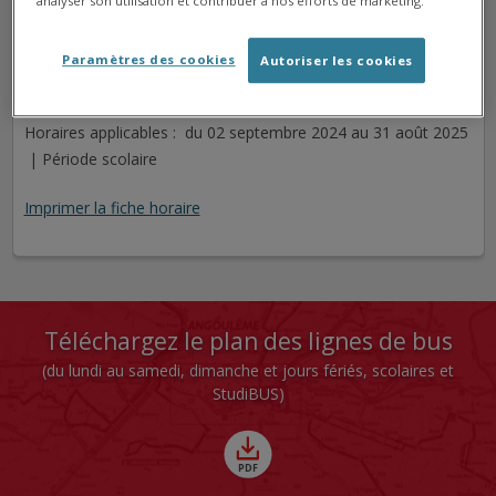
analyser son utilisation et contribuer à nos efforts de marketing.
CHANTOISEAU
Arrêt
Direction
Paramètres des cookies
Autoriser les cookies
Cet arrêt n'est pas desservi pour le jour sélectionné.
Horaires applicables : du 02 septembre 2024 au 31 août 2025
| Période scolaire
Imprimer la fiche horaire
Téléchargez le plan des lignes de bus
(du lundi au samedi, dimanche et jours fériés, scolaires et
StudiBUS)