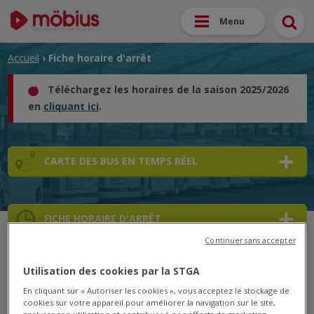
Menu
Accueil
› Fiche horaire d'arrêt
Téléchargez les horaires de la saison 2025/2026
en
cliquant ici
.
CARTE DES BUS EN TEMPS RÉEL
FICHE HORAIRE D'ARRÊT
Continuer sans accepter
➜
Utilisation des cookies par la STGA
➜
En cliquant sur « Autoriser les cookies », vous acceptez le stockage de
cookies sur votre appareil pour améliorer la navigation sur le site,