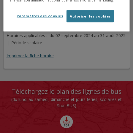
analyser son utilisation et contribuer à nos efforts de marketing.
LES COTEAUX
Arrêt
Direction
Paramètres des cookies
Autoriser les cookies
Cet arrêt n'est pas desservi pour le jour sélectionné.
Horaires applicables : du 02 septembre 2024 au 31 août 2025
| Période scolaire
Imprimer la fiche horaire
Téléchargez le plan des lignes de bus
(du lundi au samedi, dimanche et jours fériés, scolaires et
StudiBUS)