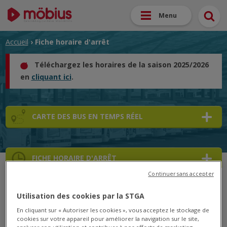
Menu
Accueil
› Fiche horaire d'arrêt
Téléchargez les horaires de la saison 2025/2026
en
cliquant ici
.
CARTE DES BUS EN TEMPS RÉEL
FICHE HORAIRE D'ARRÊT
Continuer sans accepter
➜
Utilisation des cookies par la STGA
➜
En cliquant sur « Autoriser les cookies », vous acceptez le stockage de
cookies sur votre appareil pour améliorer la navigation sur le site,