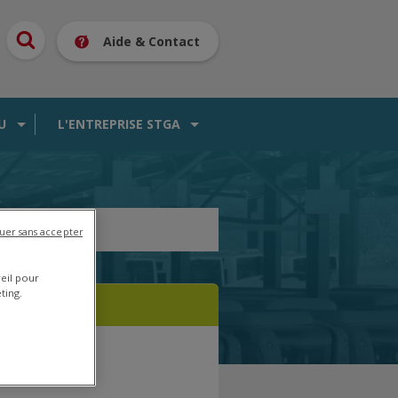
Aide & Contact
U
L'ENTREPRISE STGA
uer sans accepter
reil pour
ting.