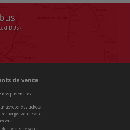
 bus
StudiBUS)
ints de vente
 nos partenaires :
ur acheter des tickets
 recharger votre carte
abonné.
e des points de vente