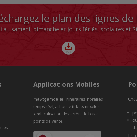
échargez le plan des lignes de
i au samedi, dimanche et jours fériés, scolaires et 
s
Applications Mobiles
Po
Chez
maStgamobile
:
Itinéraires, horaires
temps réel, achat de tickets mobiles,
po
géolocalisation des arrêts de bus et
ou
points de vente.
nces
d’
List