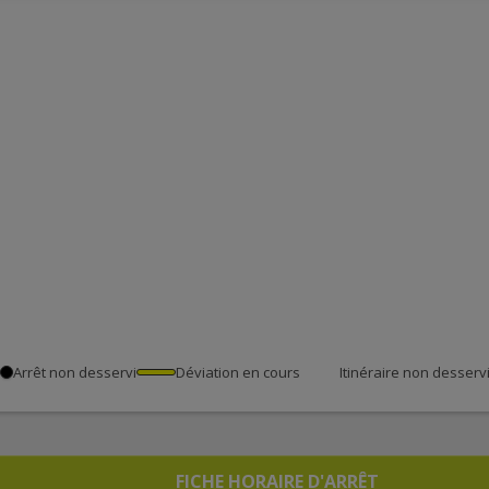
Arrêt non desservi
Déviation en cours
Itinéraire non desserv
FICHE HORAIRE D'ARRÊT