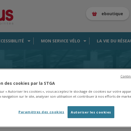
eboutique
CCESSIBILITÉ
MON SERVICE VÉLO
LA VIE DU RÉSEA
es de la saison 2025/2026 en
cliquant ici
.
Contin
ion des cookies par la STGA
 sur « Autoriser les cookies », vous acceptez le stockage de cookies sur votre appa
 navigation sur le site, analyser son utilisation et contribuer à nos efforts de marke
CARTE DES BUS EN TEMPS RÉEL
Paramètres des cookies
Autoriser les cookies