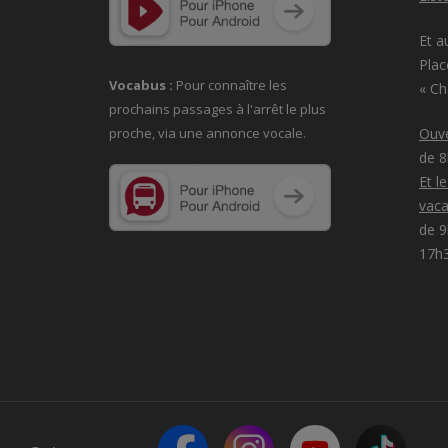
Et a
Plac
Vocabus :
Pour connaître les
« C
prochains passages à
l'arrêt le plus
proche, via une annonce vocale.
Ouve
de 
Et l
vaca
de 9
17h