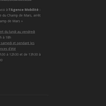
ussi à
l'Agence Mobilité :
e du Champ de Mars, arrêt
hamp de Mars »
rt du lundi au vendredi
8h à 18h
e samedi et pendant les
nces d'été
h30 à 12h30 et de 13h30 à
30