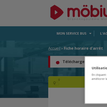
MON SERVICE BUS
L'A
Accueil
› Fiche horaire d'arrêt
Téléchargez les horair
Utilisat
En cliquant
améliorer la