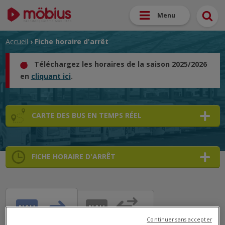
Menu
Accueil
› Fiche horaire d'arrêt
Téléchargez les horaires de la saison 2025/2026
en
cliquant ici
.
CARTE DES BUS EN TEMPS RÉEL
FICHE HORAIRE D'ARRÊT
➜
➜
➜
NAU
NAU
➜
Continuer sans accepter