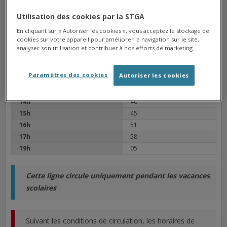
NAUTILIS
Arrêt
Utilisation des cookies par la STGA
Direction Angoulême Hôtel de Ville
En cliquant sur « Autoriser les cookies », vous acceptez le stockage de
cookies sur votre appareil pour améliorer la navigation sur le site,
Prochain bus à : 17h58
analyser son utilisation et contribuer à nos efforts de marketing.
19h05
Bus suivants à :
Paramètres des cookies
Autoriser les cookies
13h
34
14h
40
15h
45
16h
51
17h
58
19h
05
Cette ligne circule uniquement pendant les vacances
scolaires
Suivant les conditions de circulation, les horaires de