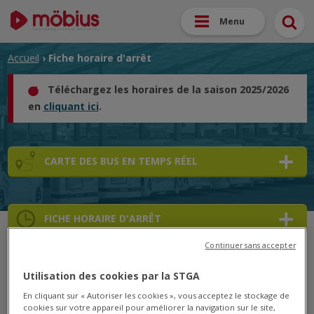
Menu
Accueil
› Fiche horaire d'arrêt
Téléchargez les horaires de la saison 2025/2026
en
cliquant ici
.
CARTE DES BUS EN TEMPS RÉEL
FICHE HORAIRE D'ARRÊT
Continuer sans accepter
➜
Utilisation des cookies par la STGA
➜
En cliquant sur « Autoriser les cookies », vous acceptez le stockage de
cookies sur votre appareil pour améliorer la navigation sur le site,