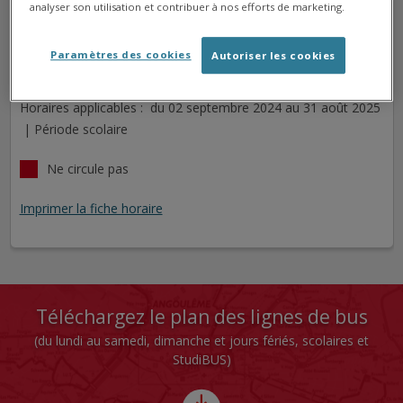
analyser son utilisation et contribuer à nos efforts de marketing.
GUICHARD
Arrêt
Direction
Paramètres des cookies
Autoriser les cookies
Cet arrêt n'est pas desservi pour le jour sélectionné.
Horaires applicables : du 02 septembre 2024 au 31 août 2025
| Période scolaire
Ne circule pas
Imprimer la fiche horaire
Téléchargez le plan des lignes de bus
(du lundi au samedi, dimanche et jours fériés, scolaires et
StudiBUS)