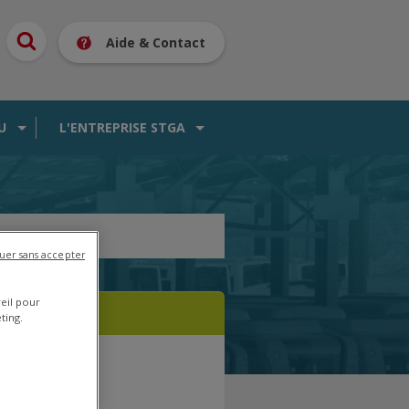
Aide & Contact
U
L'ENTREPRISE STGA
uer sans accepter
reil pour
ting.