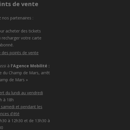
ints de vente
 nos partenaires :
ur acheter des tickets
 recharger votre carte
abonné.
e des points de vente
ussi à
l'Agence Mobilité :
e du Champ de Mars, arrêt
hamp de Mars »
rt du lundi au vendredi
8h à 18h
e samedi et pendant les
nces d'été
h30 à 12h30 et de 13h30 à
30