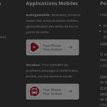
s
Applications Mobiles
Po
Chez
maStgamobile
:
Itinéraires, horaires
temps réel, achat de tickets mobiles,
po
géolocalisation des arrêts de bus et
ou
points de vente.
nces
d’
List
Et a
Plac
Vocabus :
Pour connaître les
« C
prochains passages à
l'arrêt le plus
proche, via une annonce vocale.
Ouve
de 
Et l
vaca
de 9
17h