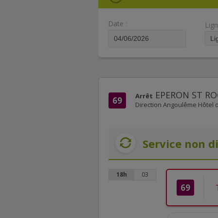
Date :
Lign
EPERON ST RO
Arrêt
69
Direction Angoulême Hôtel d
Service non d
18h
03
69