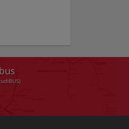
 bus
StudiBUS)