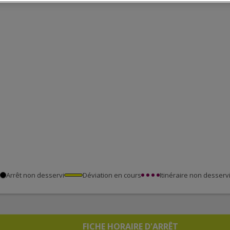
Arrêt non desservi
Déviation en cours
Itinéraire non desserv
FICHE HORAIRE D'ARRÊT