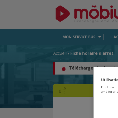
MON SERVICE BUS
L'A
Accueil
› Fiche horaire d'arrêt
Téléchargez les horair
Utilisat
En cliquant
améliorer la