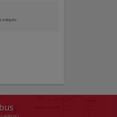
s indiqués.
 bus
StudiBUS)