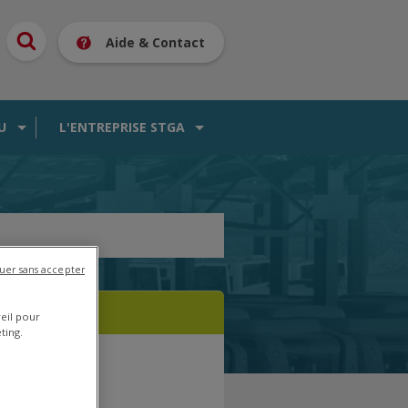
Aide & Contact
U
L'ENTREPRISE STGA
uer sans accepter
reil pour
ting.