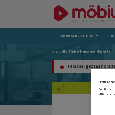
MON SERVICE BUS
L'A
Accueil
› Fiche horaire d'arrêt
Téléchargez les horair
Utilisat
En cliquant
améliorer la