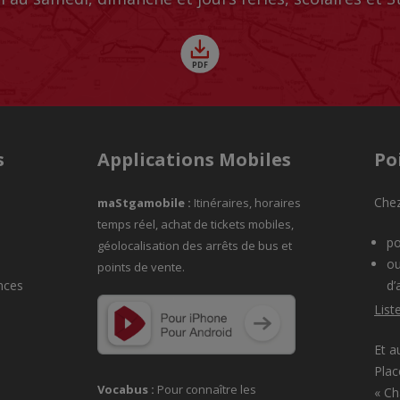
s
Applications Mobiles
Po
Chez
maStgamobile
:
Itinéraires, horaires
temps réel, achat de tickets mobiles,
po
géolocalisation des arrêts de bus et
ou
points de vente.
nces
d’
List
Et a
Plac
Vocabus :
Pour connaître les
« C