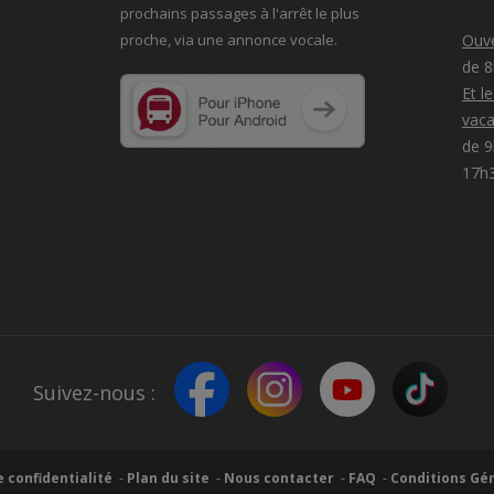
prochains passages à
l'arrêt le plus
proche, via une annonce vocale.
Ouve
de 
Et l
vaca
de 9
17h
Suivez-nous :
e confidentialité
Plan du site
Nous contacter
FAQ
Conditions Gén