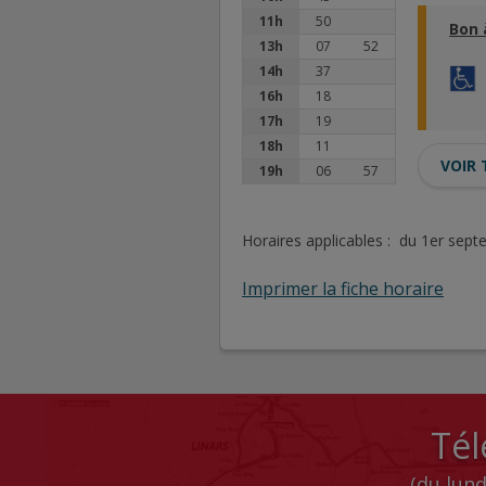
11h
50
Bon 
13h
07
52
14h
37
16h
18
17h
19
18h
11
VOIR 
19h
06
57
Horaires applicables : du 1er sep
Imprimer la fiche horaire
Tél
(du lund