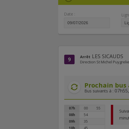
Date :
Lign
LES SICAUDS
Arrêt
9
Direction St Michel Puygreli
Prochain bus 
07h55,
Bus suivants à :
07h
00
55
Suiva
08h
54
minu
09h
35
10h
45