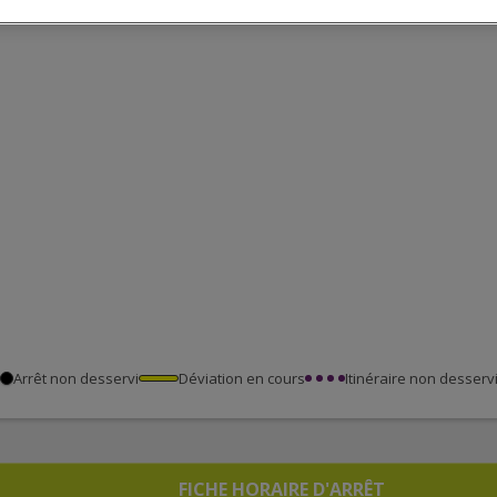
Arrêt non desservi
Déviation en cours
Itinéraire non desserv
FICHE HORAIRE D'ARRÊT