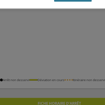
Arrêt non desservi
Déviation en cours
Itinéraire non desserv
FICHE HORAIRE D'ARRÊT