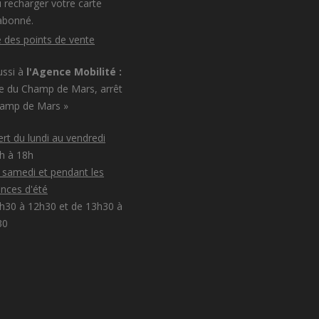
 recharger votre carte
abonné.
e des points de vente
ussi à
l'Agence Mobilité :
e du Champ de Mars, arrêt
hamp de Mars »
rt du lundi au vendredi
8h à 18h
e samedi et pendant les
nces d'été
h30 à 12h30 et de 13h30 à
30