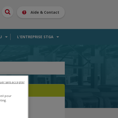
Aide & Contact
U
L'ENTREPRISE STGA
uer sans accepter
reil pour
ting.