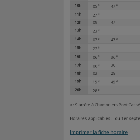
10h
a
a
05
47
11h
a
27
12h
09
47
13h
a
23
14h
a
a
07
47
15h
a
27
16h
a
a
06
36
17h
a
30
06
18h
03
29
19h
a
a
15
45
20h
a
28
a : S'arrête à Champniers Pont Cass
Horaires applicables : du 1er sep
Imprimer la fiche horaire