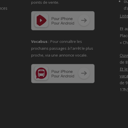
ou
points de vente.
nces
d’
List
Et a
Plac
Vocabus :
Pour connaître les
« C
prochains passages à
l'arrêt le plus
proche, via une annonce vocale.
Ouve
de 
Et l
vaca
de 9
17h