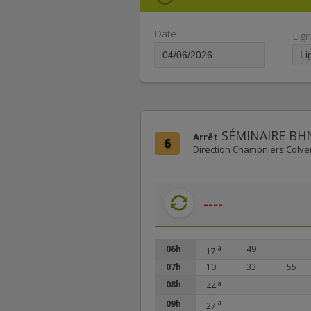
Date :
Lign
SÉMINAIRE BH
Arrêt
6
Direction Champniers Colve
----
06h
a
49
17
07h
10
33
55
08h
a
44
09h
a
27