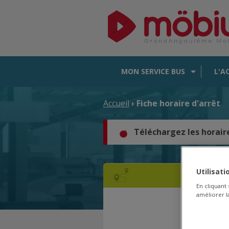
MON SERVICE BUS
L'A
Accueil
› Fiche horaire d'arrêt
Téléchargez les horair
Utilisat
En cliquant
améliorer la