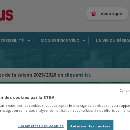
eboutique
CCESSIBILITÉ
MON SERVICE VÉLO
LA VIE DU RÉSEA
es de la saison 2025/2026 en
cliquant ici
.
Contin
ion des cookies par la STGA
CARTE DES BUS EN TEMPS RÉEL
 sur « Autoriser les cookies », vous acceptez le stockage de cookies sur votre appa
 navigation sur le site, analyser son utilisation et contribuer à nos efforts de marke
Paramètres des cookies
Autoriser les cookies