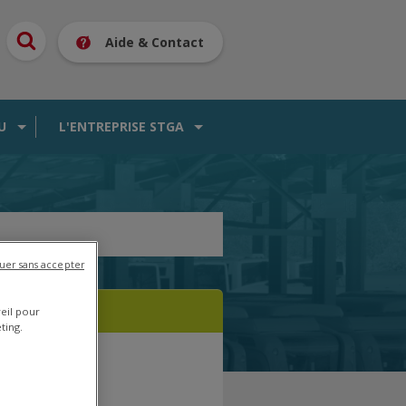
Aide & Contact
U
L'ENTREPRISE STGA
uer sans accepter
reil pour
ting.