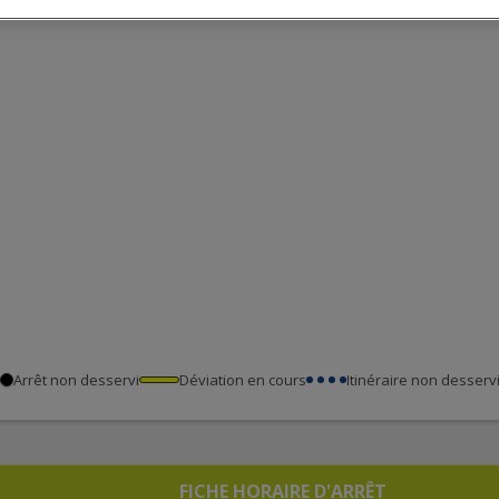
Arrêt non desservi
Déviation en cours
Itinéraire non desserv
FICHE HORAIRE D'ARRÊT