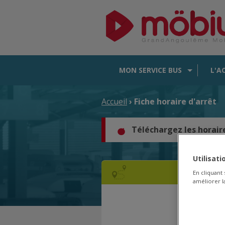
MON SERVICE BUS
L'A
Accueil
› Fiche horaire d'arrêt
Téléchargez les horair
Utilisat
En cliquant
améliorer la