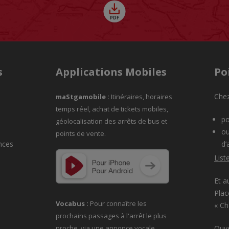
s
Applications Mobiles
Po
Chez
maStgamobile
:
Itinéraires, horaires
temps réel, achat de tickets mobiles,
po
géolocalisation des arrêts de bus et
ou
points de vente.
nces
d’
List
Et a
Plac
Vocabus :
Pour connaître les
« C
prochains passages à
l'arrêt le plus
proche, via une annonce vocale.
Ouve