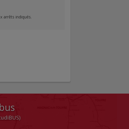
x arrêts indiqués.
 bus
StudiBUS)