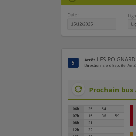
Date :
Lign
LES POIGNARD
Arrêt
5
Direction Isle d'Esp. Bel Air Z
Prochain bus 
06h
35
54
07h
15
36
59
08h
21
12h
32