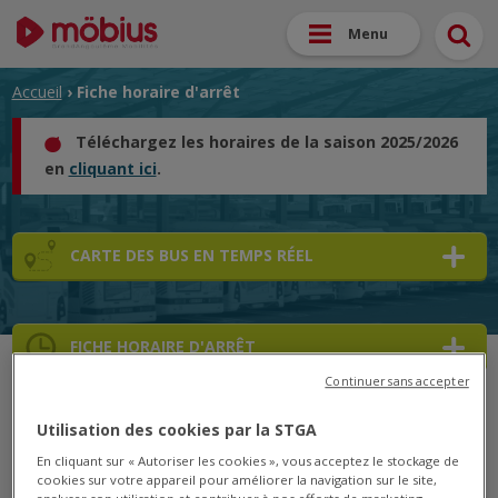
Menu
Accueil
› Fiche horaire d'arrêt
Téléchargez les horaires de la saison 2025/2026
en
cliquant ici
.
CARTE DES BUS EN TEMPS RÉEL
FICHE HORAIRE D'ARRÊT
Continuer sans accepter
➜
Utilisation des cookies par la STGA
➜
En cliquant sur « Autoriser les cookies », vous acceptez le stockage de
cookies sur votre appareil pour améliorer la navigation sur le site,