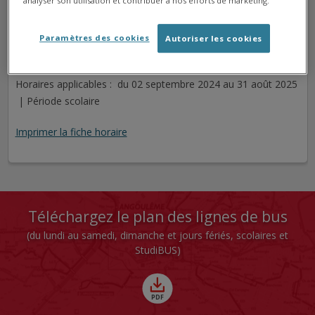
analyser son utilisation et contribuer à nos efforts de marketing.
SOYAUX CARREFOUR
Arrêt
Direction
Paramètres des cookies
Autoriser les cookies
Cet arrêt n'est pas desservi pour le jour sélectionné.
Horaires applicables : du 02 septembre 2024 au 31 août 2025
| Période scolaire
Imprimer la fiche horaire
Téléchargez le plan des lignes de bus
(du lundi au samedi, dimanche et jours fériés, scolaires et
StudiBUS)