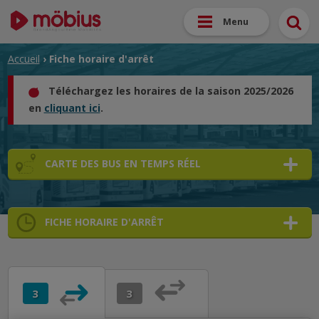
Menu
Accueil
› Fiche horaire d'arrêt
Téléchargez les horaires de la saison 2025/2026
en
cliquant ici
.
CARTE DES BUS EN TEMPS RÉEL
FICHE HORAIRE D'ARRÊT
➜
➜
➜
3
3
➜