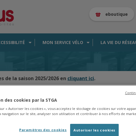
eboutique
CCESSIBILITÉ
MON SERVICE VÉLO
LA VIE DU RÉSEA
es de la saison 2025/2026 en
cliquant ici
.
Contin
ion des cookies par la STGA
CARTE DES BUS EN TEMPS RÉEL
 sur « Autoriser les cookies », vous acceptez le stockage de cookies sur votre appa
 navigation sur le site, analyser son utilisation et contribuer à nos efforts de marke
Paramètres des cookies
Autoriser les cookies