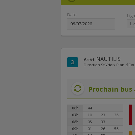
Date :
Lign
NAUTILIS
Arrêt
3
Direction St Yrieix Plan d'Ea
Prochain bus 
06h
44
07h
10
23
36
08h
05
33
09h
01
26
56