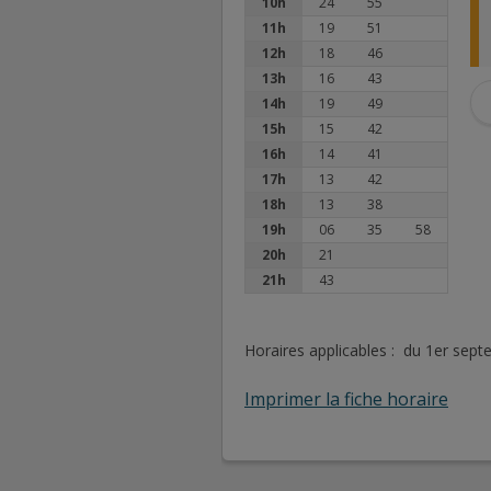
10h
24
55
11h
19
51
12h
18
46
13h
16
43
14h
19
49
15h
15
42
16h
14
41
17h
13
42
18h
13
38
19h
06
35
58
20h
21
21h
43
Horaires applicables : du 1er sep
Imprimer la fiche horaire