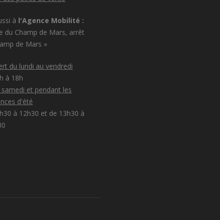
ussi à
l'Agence Mobilité :
e du Champ de Mars, arrêt
hamp de Mars »
rt du lundi au vendredi
8h à 18h
e samedi et pendant les
nces d'été
h30 à 12h30 et de 13h30 à
30