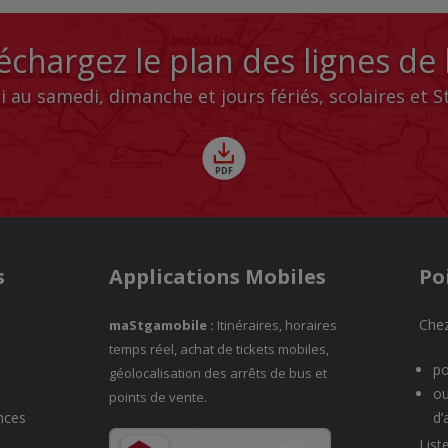
échargez le plan des lignes de
i au samedi, dimanche et jours fériés, scolaires et 
s
Applications Mobiles
Po
Chez
maStgamobile
:
Itinéraires, horaires
temps réel, achat de tickets mobiles,
po
géolocalisation des arrêts de bus et
ou
points de vente.
nces
d’
List