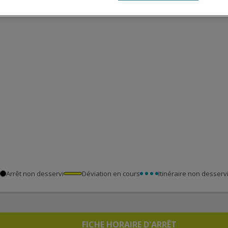
Arrêt non desservi
Déviation en cours
Itinéraire non desserv
FICHE HORAIRE D'ARRÊT