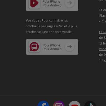
Et a
Plac
Vocabus :
Pour connaître les
« C
prochains passages à
l'arrêt le plus
proche, via une annonce vocale.
Ouve
de 
Et l
vaca
de 9
17h