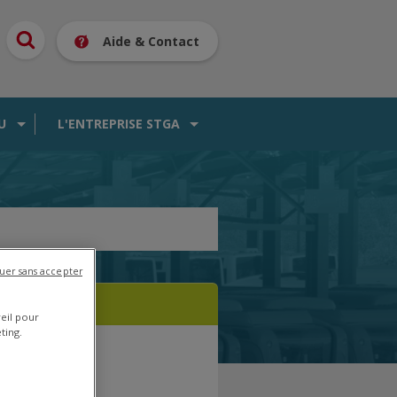
Aide & Contact
U
L'ENTREPRISE STGA
uer sans accepter
reil pour
ting.