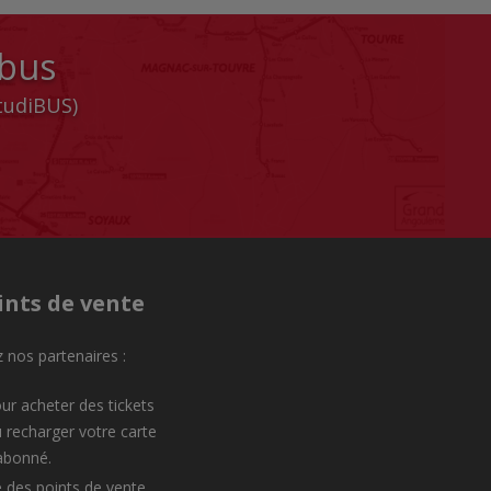
 bus
StudiBUS)
ints de vente
 nos partenaires :
ur acheter des tickets
 recharger votre carte
abonné.
e des points de vente