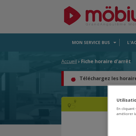
MON SERVICE BUS
L'A
Accueil
› Fiche horaire d'arrêt
Téléchargez les horair
Utilisat
En cliquant
améliorer la