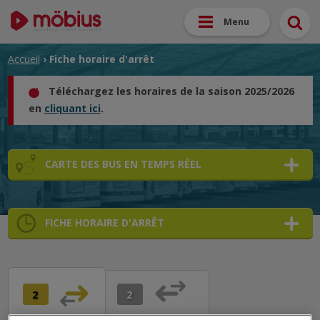
Menu
Accueil
› Fiche horaire d'arrêt
Téléchargez les horaires de la saison 2025/2026
en
cliquant ici
.
CARTE DES BUS EN TEMPS RÉEL
FICHE HORAIRE D'ARRÊT
➜
➜
➜
2
2
➜