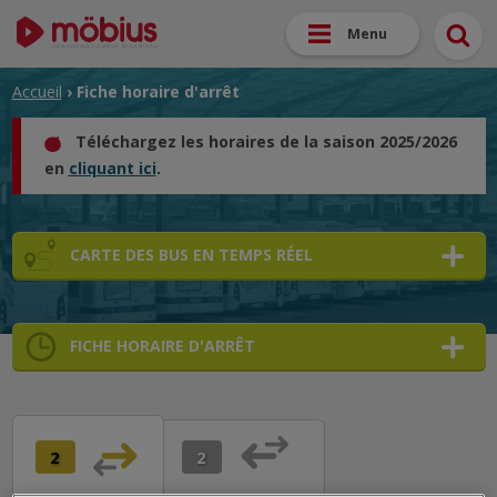
Menu
Accueil
› Fiche horaire d'arrêt
Téléchargez les horaires de la saison 2025/2026
en
cliquant ici
.
CARTE DES BUS EN TEMPS RÉEL
FICHE HORAIRE D'ARRÊT
➜
➜
➜
2
2
➜