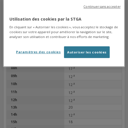
Continuer sans accepter
LES FALAISES
Arrêt
Direction Ruelle Cité Scolaire
Utilisation des cookies par la STGA
Service non disponible pour
En cliquant sur « Autoriser les cookies », vous acceptez le stockage de
cookies sur votre appareil pour améliorer la navigation sur le site,
le moment.
analyser son utilisation et contribuer à nos efforts de marketing.
Paramètres des cookies
Autoriser les cookies
06h
a
29
07h
25
08h
a
17
09h
a
12
10h
a
12
11h
a
12
12h
a
12
13h
20
14h
a
12
15h
18