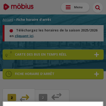
Menu
Accueil
› Fiche horaire d'arrêt
Téléchargez les horaires de la saison 2025/2026
en
cliquant ici
.
CARTE DES BUS EN TEMPS RÉEL
FICHE HORAIRE D'ARRÊT
➜
➜
➜
2
2
➜