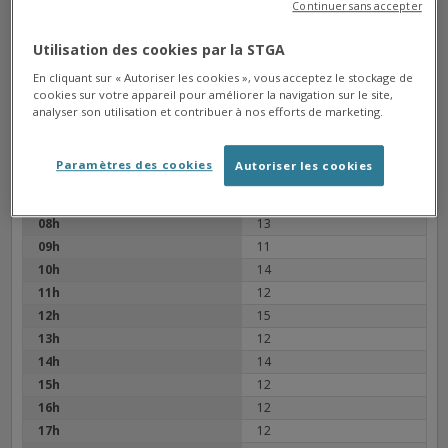
Continuer sans accepter
MOULIN DE GRELET
Arrêt
Direction La Couronne Gallands
Utilisation des cookies par la STGA
En cliquant sur « Autoriser les cookies », vous acceptez le stockage de
Prochain bus à : 06h33
cookies sur votre appareil pour améliorer la navigation sur le site,
analyser son utilisation et contribuer à nos efforts de marketing.
07h22, 08h13, 09h11
Bus suivants à :
Paramètres des cookies
Autoriser les cookies
06h
33
07h
22
08h
13
09h
11
10h
14
11h
12
12h
15
13h
12
14h
14
15h
12
16h
12
17h
12