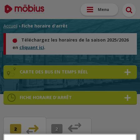
Menu
Accueil
› Fiche horaire d'arrêt
Téléchargez les horaires de la saison 2025/2026
en
cliquant ici
.
CARTE DES BUS EN TEMPS RÉEL
FICHE HORAIRE D'ARRÊT
➜
➜
➜
2
2
➜