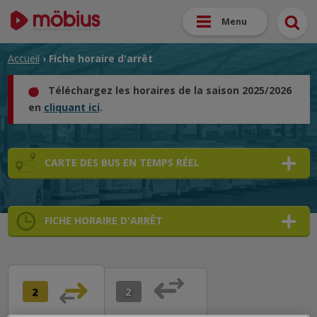
Menu
Accueil
› Fiche horaire d'arrêt
Téléchargez les horaires de la saison 2025/2026
en
cliquant ici
.
CARTE DES BUS EN TEMPS RÉEL
FICHE HORAIRE D'ARRÊT
➜
➜
➜
2
2
➜