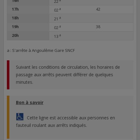
16h
22
17h
a
42
02
18h
a
21
19h
a
38
02
20h
a
13
a : S'arrête à Angoulême Gare SNCF
Suivant les conditions de circulation, les horaires de
passage aux arrêts peuvent différer de quelques
minutes.
Bon à savoir
Cette ligne est accessible aux personnes en
fauteuil roulant aux arrêts indiqués.