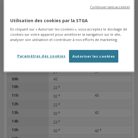
Continuer sans accepter
LAGRANGE
Arrêt
Direction La Couronne Gallands
Utilisation des cookies par la STGA
Prochain bus à : 12h05
En cliquant sur « Autoriser les cookies », vous acceptez le stockage de
cookies sur votre appareil pour améliorer la navigation sur le site,
13h17, 14h31, 15h45
Bus suivants à :
analyser son utilisation et contribuer à nos efforts de marketing.
06h
04
Paramètres des cookies
Autoriser les cookies
07h
a
42
01
08h
a
a
21
57
09h
42
10h
a
22
11h
a
43
02
12h
a
22
13h
a
42
02
14h
a
22
15h
a
a
02
42
a