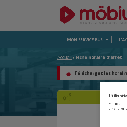
MON SERVICE BUS
L'A
Accueil
› Fiche horaire d'arrêt
Téléchargez les horair
Utilisat
En cliquant
améliorer la