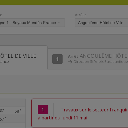
e :
Arrêt :
TEL DE VILLE
ANGOULÊME HÔTEL 
Arrêt
1
rance
Direction St Yrieix Euratlantique
1
Travaux sur le secteur Franquin
37
a
58
à partir du lundi 11 mai
a
57