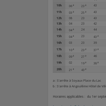
10h
a
a
43
06
23
11h
a
a
43
03
25
12h
08
23
43
13h
04
23
42
14h
a
24
44
04
15h
a
23
a
04
43
16h
03
23
39
17h
a
a
a
10
23
37
18h
a
a
46
09
27
19h
02
a
a
19
38
20h
a
a
21
43
a : S'arrête à Soyaux Place du Lac
b : S'arrête à Angoulême Hôtel de Vil
Horaires applicables : du 1er sep