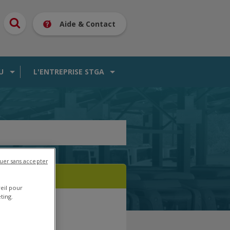
Aide & Contact
U
L'ENTREPRISE STGA
uer sans accepter
reil pour
ting.