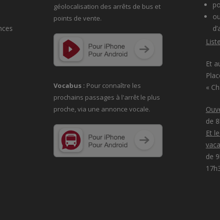
po
géolocalisation des arrêts de bus et
ou
points de vente.
nces
d’
List
Et a
Plac
Vocabus :
Pour connaître les
« C
prochains passages à
l'arrêt le plus
proche, via une annonce vocale.
Ouve
de 
Et l
vaca
de 9
17h