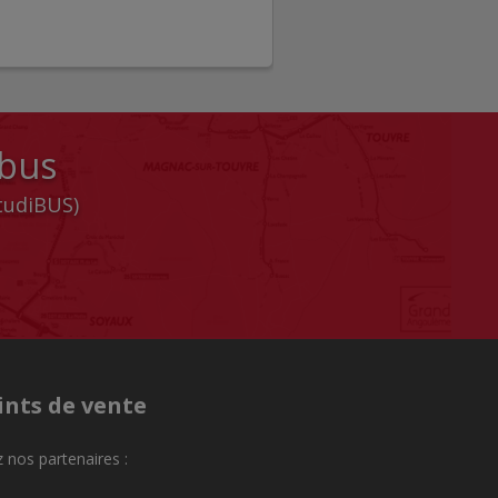
 bus
StudiBUS)
ints de vente
 nos partenaires :