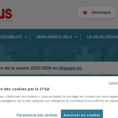
eboutique
CCESSIBILITÉ
MON SERVICE VÉLO
LA VIE DU RÉSEA
es de la saison 2025/2026 en
cliquant ici
.
Contin
ion des cookies par la STGA
CARTE DES BUS EN TEMPS RÉEL
 sur « Autoriser les cookies », vous acceptez le stockage de cookies sur votre appa
 navigation sur le site, analyser son utilisation et contribuer à nos efforts de marke
Paramètres des cookies
Autoriser les cookies