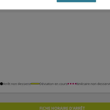
Arrêt non desservi
Déviation en cours
Itinéraire non desserv
FICHE HORAIRE D'ARRÊT