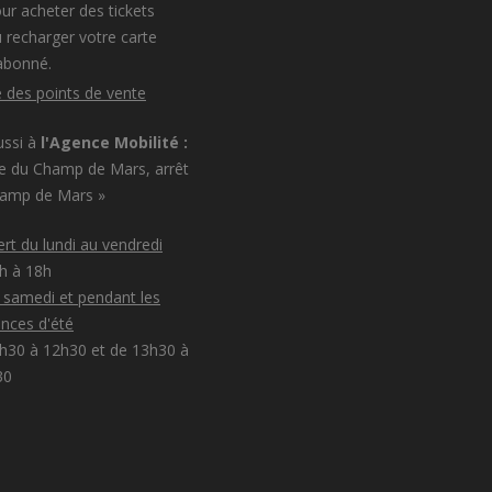
ur acheter des tickets
 recharger votre carte
abonné.
e des points de vente
ussi à
l'Agence Mobilité :
e du Champ de Mars, arrêt
hamp de Mars »
rt du lundi au vendredi
8h à 18h
e samedi et pendant les
nces d'été
h30 à 12h30 et de 13h30 à
30