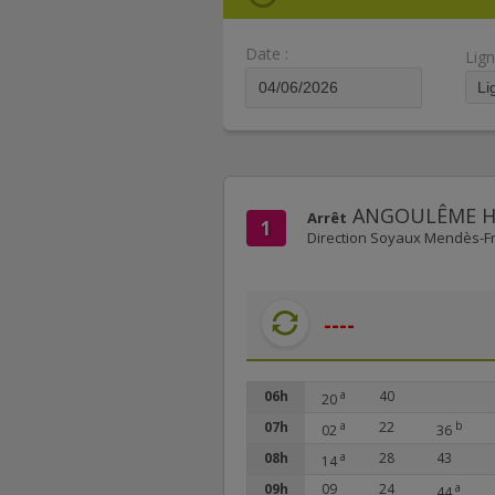
Date :
Lign
ANGOULÊME HÔ
Arrêt
1
Direction Soyaux Mendès-F
----
06h
a
40
20
07h
a
22
b
02
36
08h
a
28
43
14
09h
09
24
a
44