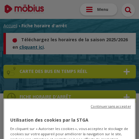
Menu
Accueil
› Fiche horaire d'arrêt
Téléchargez les horaires de la saison 2025/2026
en
cliquant ici
.
CARTE DES BUS EN TEMPS RÉEL
FICHE HORAIRE D'ARRÊT
Continuer sans accepter
➜
Utilisation des cookies par la STGA
➜
En cliquant sur « Autoriser les cookies », vous acceptez le stockage de
cookies sur votre appareil pour améliorer la navigation sur le site,