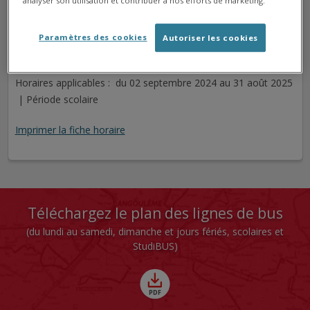
analyser son utilisation et contribuer à nos efforts de marketing.
MAIRAT
Arrêt
Direction
Paramètres des cookies
Autoriser les cookies
Cet arrêt n'est pas desservi pour le jour sélectionné.
Horaires applicables : du 02 septembre 2024 au 31 août 2025
| Période scolaire
Imprimer la fiche horaire
Téléchargez le plan des lignes de bus
(du lundi au samedi, dimanche et jours fériés, scolaires et
StudiBUS)