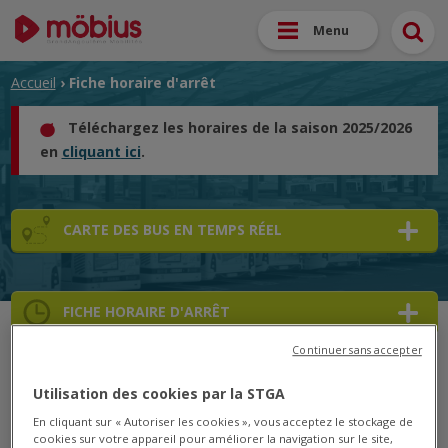
Menu
Accueil
› Fiche horaire d'arrêt
Téléchargez les horaires de la saison 2025/2026
en
cliquant ici
.
CARTE DES BUS EN TEMPS RÉEL
FICHE HORAIRE D'ARRÊT
Continuer sans accepter
➜
Utilisation des cookies par la STGA
➜
En cliquant sur « Autoriser les cookies », vous acceptez le stockage de
cookies sur votre appareil pour améliorer la navigation sur le site,