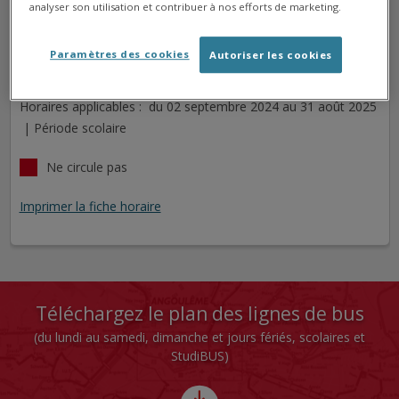
analyser son utilisation et contribuer à nos efforts de marketing.
FLÉAC GYMNASE
Arrêt
Direction
Paramètres des cookies
Autoriser les cookies
Cet arrêt n'est pas desservi pour le jour sélectionné.
Horaires applicables : du 02 septembre 2024 au 31 août 2025
| Période scolaire
Ne circule pas
Imprimer la fiche horaire
Téléchargez le plan des lignes de bus
(du lundi au samedi, dimanche et jours fériés, scolaires et
StudiBUS)