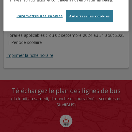
analyser son utilisation et contribuer à nos efforts de marketing.
LONGIESSE
Arrêt
Direction
Paramètres des cookies
Autoriser les cookies
Cet arrêt n'est pas desservi pour le jour sélectionné.
Horaires applicables : du 02 septembre 2024 au 31 août 2025
| Période scolaire
Imprimer la fiche horaire
Téléchargez le plan des lignes de bus
(du lundi au samedi, dimanche et jours fériés, scolaires et
StudiBUS)