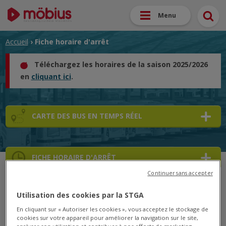
Menu
Accueil
› Fiche horaire d'arrêt
Téléchargez les horaires de la saison 2025/2026
en
cliquant ici
.
CARTE DES BUS EN TEMPS RÉEL
FICHE HORAIRE D'ARRÊT
Continuer sans accepter
➜
Utilisation des cookies par la STGA
➜
En cliquant sur « Autoriser les cookies », vous acceptez le stockage de
cookies sur votre appareil pour améliorer la navigation sur le site,