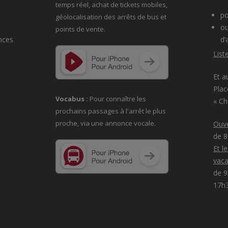
temps réel, achat de tickets mobiles,
po
géolocalisation des arrêts de bus et
ou
points de vente.
nces
d’
List
Et a
Plac
Vocabus :
Pour connaître les
« C
prochains passages à
l'arrêt le plus
proche, via une annonce vocale.
Ouve
de 
Et l
vaca
de 9
17h