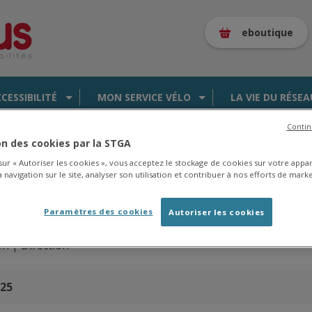
eboutique
CCESSIBILITÉ
MON SERVICE VÉLO
LA VIE DU RÉSEA
Contin
ion des cookies par la STGA
 sur « Autoriser les cookies », vous acceptez le stockage de cookies sur votre appa
 navigation sur le site, analyser son utilisation et contribuer à nos efforts de marke
es de la saison 2025/2026 en
cliquant ici
.
Paramètres des cookies
Autoriser les cookies
on |
Direction
025