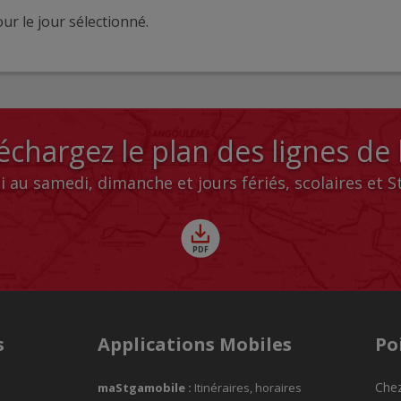
ur le jour sélectionné.
échargez le plan des lignes de
i au samedi, dimanche et jours fériés, scolaires et 
s
Applications Mobiles
Po
Chez
maStgamobile
:
Itinéraires, horaires