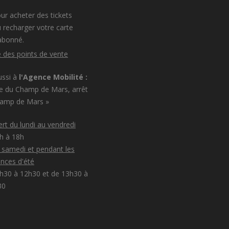
ur acheter des tickets
 recharger votre carte
abonné.
e des points de vente
ussi à
l'Agence Mobilité :
e du Champ de Mars, arrêt
hamp de Mars »
rt du lundi au vendredi
8h à 18h
e samedi et pendant les
nces d'été
h30 à 12h30 et de 13h30 à
30