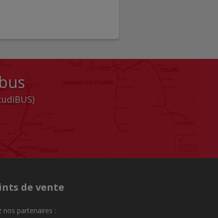
 bus
StudiBUS)
ints de vente
 nos partenaires :