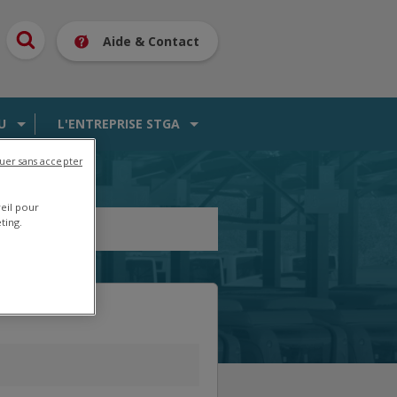
Aide & Contact
U
L'ENTREPRISE STGA
uer sans accepter
reil pour
ting.