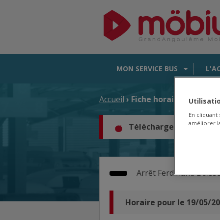
MON SERVICE BUS
L'A
Accueil
› Fiche horaire d'arrêt
Utilisat
En cliquant
améliorer la
Téléchargez les horair
Arrêt
Ferdinand Buiss
Horaire pour le 19/05/2