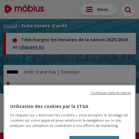
Menu
Accueil
› Fiche horaire d'arrêt
Téléchargez les horaires de la saison 2025/2026
en
cliquant ici
.
Arrêt
Grand Pas |
Direction
Horaire pour le 19/05/2025
Continuer sans accepter
Cet arrêt n'est pas desservi pour le jour sélectionné.
Utilisation des cookies par la STGA
En cliquant sur « Autoriser les cookies », vous acceptez le stockage de
cookies sur votre appareil pour améliorer la navigation sur le site,
analyser son utilisation et contribuer à nos efforts de marketing.