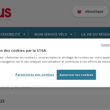
eboutique
CCESSIBILITÉ
MON SERVICE VÉLO
LA VIE DU RÉSEA
Contin
ion des cookies par la STGA
 sur « Autoriser les cookies », vous acceptez le stockage de cookies sur votre appa
 navigation sur le site, analyser son utilisation et contribuer à nos efforts de marke
es de la saison 2025/2026 en
cliquant ici
.
Paramètres des cookies
Autoriser les cookies
 SNCF |
Direction
025