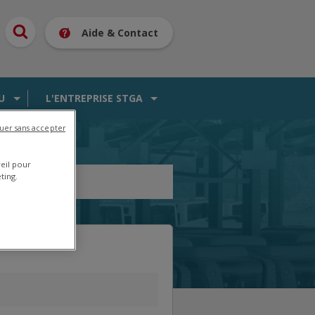
Aide & Contact
U
L'ENTREPRISE STGA
uer sans accepter
reil pour
ting.