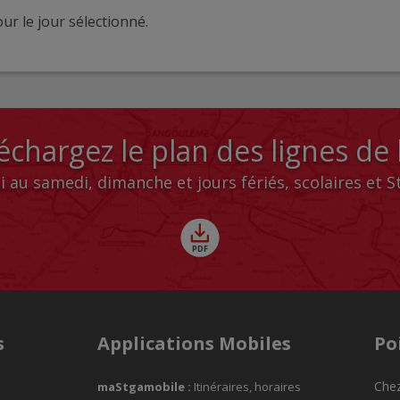
ur le jour sélectionné.
échargez le plan des lignes de
i au samedi, dimanche et jours fériés, scolaires et 
s
Applications Mobiles
Po
Chez
maStgamobile
:
Itinéraires, horaires