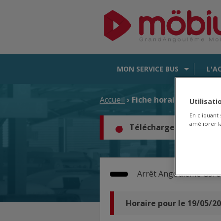
MON SERVICE BUS
L'A
Accueil
› Fiche horaire d'arrêt
Utilisat
En cliquant
améliorer la
Téléchargez les horair
Arrêt
Angoulême Gare
Horaire pour le 19/05/2