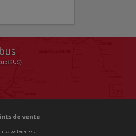
 bus
StudiBUS)
ints de vente
 nos partenaires :