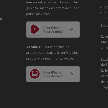
temps réel, achat de tickets mobiles,
po
géolocalisation des arrêts de bus et
ou
points de vente.
nces
d’
List
Et a
Plac
Vocabus :
Pour connaître les
« C
prochains passages à
l'arrêt le plus
proche, via une annonce vocale.
Ouve
de 
Et l
vaca
de 9
17h