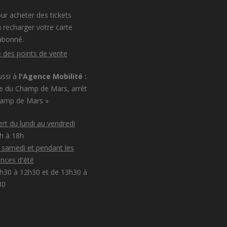
ur acheter des tickets
 recharger votre carte
abonné.
e des points de vente
ussi à
l'Agence Mobilité :
e du Champ de Mars, arrêt
hamp de Mars »
rt du lundi au vendredi
8h à 18h
e samedi et pendant les
nces d'été
h30 à 12h30 et de 13h30 à
30