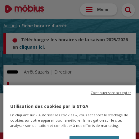
Menu
Accueil
› Fiche horaire d'arrêt
Téléchargez les horaires de la saison 2025/2026
en
cliquant ici
.
Arrêt
Sazaris |
Direction
Horaire pour le 10/06/2024
Continuer sans accepter
Cet arrêt n'est pas desservi pour le jour sélectionné.
Utilisation des cookies par la STGA
En cliquant sur « Autoriser les cookies », vous acceptez le stockage de
cookies sur votre appareil pour améliorer la navigation sur le site,
analyser son utilisation et contribuer à nos efforts de marketing.