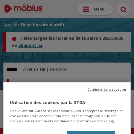
Menu
Accueil
› Fiche horaire d'arrêt
Téléchargez les horaires de la saison 2025/2026
en
cliquant ici
.
Arrêt
Le Nil |
Direction
Horaire pour le 19/05/2025
Continuer sans accepter
Cet arrêt n'est pas desservi pour le jour sélectionné.
Utilisation des cookies par la STGA
En cliquant sur « Autoriser les cookies », vous acceptez le stockage de
cookies sur votre appareil pour améliorer la navigation sur le site,
analyser son utilisation et contribuer à nos efforts de marketing.