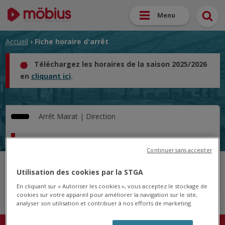
Menu
Accueil
› Fiche horaire d'arrêt
Téléchargez les horaires de la saison 2025/2026
en
cliquant ici
.
Arrêt
Mairat |
Direction
Horaire pour le 10/06/2024
Continuer sans accepter
Cet arrêt n'est pas desservi pour le jour sélectionné.
Utilisation des cookies par la STGA
En cliquant sur « Autoriser les cookies », vous acceptez le stockage de
cookies sur votre appareil pour améliorer la navigation sur le site,
analyser son utilisation et contribuer à nos efforts de marketing.