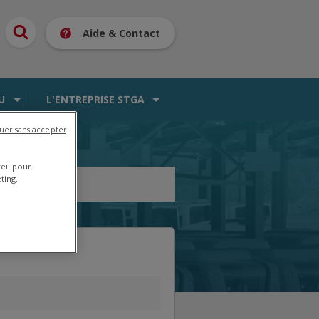
Aide & Contact
U
L'ENTREPRISE STGA
uer sans accepter
reil pour
ting.