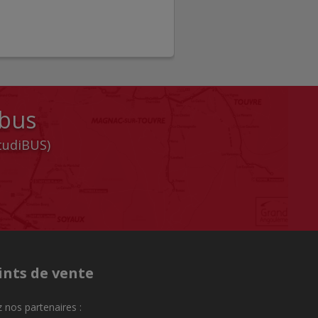
 bus
StudiBUS)
ints de vente
 nos partenaires :