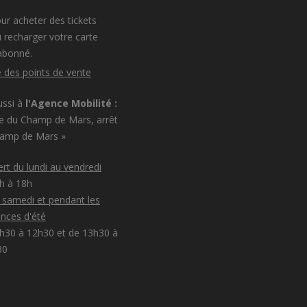
ur acheter des tickets
 recharger votre carte
abonné.
e des points de vente
ussi à
l'Agence Mobilité :
e du Champ de Mars, arrêt
hamp de Mars »
rt du lundi au vendredi
8h à 18h
e samedi et pendant les
nces d'été
h30 à 12h30 et de 13h30 à
30