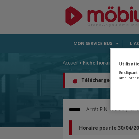
MON SERVICE BUS
L'A
Accueil
› Fiche horaire d'arrêt
Utilisat
En cliquant
améliorer la
Téléchargez les horair
Arrêt
P.N. Ruelle |
Dire
Horaire pour le 30/04/2