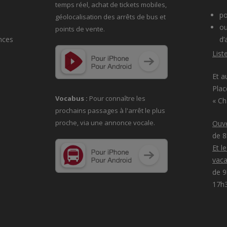
temps réel, achat de tickets mobiles,
po
géolocalisation des arrêts de bus et
ou
points de vente.
nces
d’
List
Et a
Plac
Vocabus :
Pour connaître les
« C
prochains passages à
l'arrêt le plus
proche, via une annonce vocale.
Ouve
de 
Et l
vaca
de 9
17h