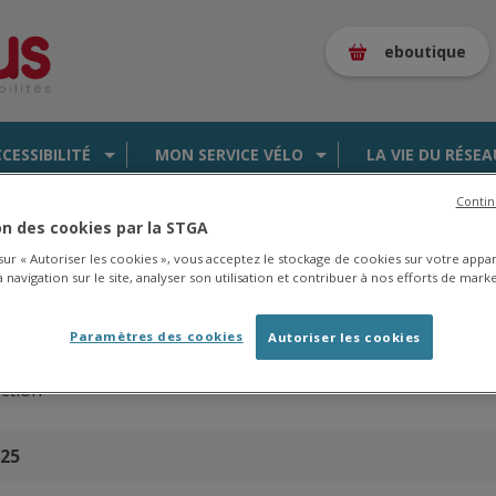
eboutique
CCESSIBILITÉ
MON SERVICE VÉLO
LA VIE DU RÉSEA
Contin
ion des cookies par la STGA
 sur « Autoriser les cookies », vous acceptez le stockage de cookies sur votre appa
 navigation sur le site, analyser son utilisation et contribuer à nos efforts de marke
es de la saison 2025/2026 en
cliquant ici
.
Paramètres des cookies
Autoriser les cookies
ction
025