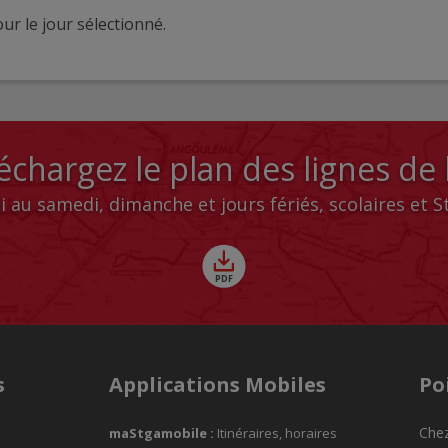
ur le jour sélectionné.
échargez le plan des lignes de
i au samedi, dimanche et jours fériés, scolaires et 
s
Applications Mobiles
Po
Chez
maStgamobile
:
Itinéraires, horaires