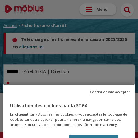
Menu
Accueil
› Fiche horaire d'arrêt
Téléchargez les horaires de la saison 2025/2026
en
cliquant ici
.
Arrêt
STGA |
Direction
Horaire pour le 30/04/2025
Continuer sans accepter
Cet arrêt n'est pas desservi pour le jour sélectionné.
Utilisation des cookies par la STGA
En cliquant sur « Autoriser les cookies », vous acceptez le stockage de
cookies sur votre appareil pour améliorer la navigation sur le site,
analyser son utilisation et contribuer à nos efforts de marketing.