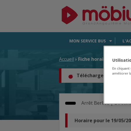
MON SERVICE BUS
L'A
Accueil
› Fiche horaire d'arrêt
Utilisat
En cliquant
améliorer la
Téléchargez les horair
Arrêt
Berlioz |
Directi
Horaire pour le 19/05/2