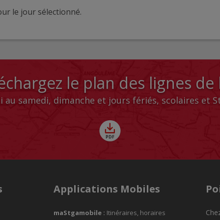
ur le jour sélectionné.
échargez le plan des lignes de
i au samedi, dimanche et jours fériés, scolaires et 
s
Applications Mobiles
Po
Chez
maStgamobile
:
Itinéraires, horaires