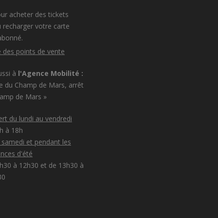
ur acheter des tickets
 recharger votre carte
abonné.
e des points de vente
ussi à
l'Agence Mobilité :
e du Champ de Mars, arrêt
hamp de Mars »
rt du lundi au vendredi
8h à 18h
e samedi et pendant les
nces d'été
h30 à 12h30 et de 13h30 à
30