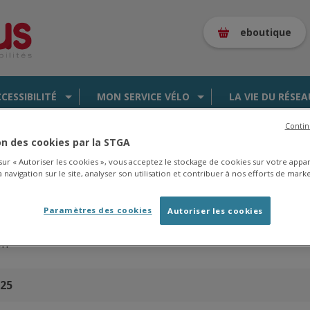
eboutique
CCESSIBILITÉ
MON SERVICE VÉLO
LA VIE DU RÉSEA
Contin
ion des cookies par la STGA
 sur « Autoriser les cookies », vous acceptez le stockage de cookies sur votre appa
 navigation sur le site, analyser son utilisation et contribuer à nos efforts de marke
es de la saison 2025/2026 en
cliquant ici
.
Paramètres des cookies
Autoriser les cookies
on
025