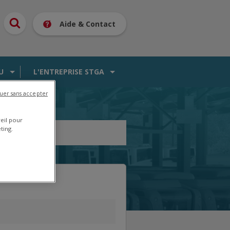
Aide & Contact
U
L'ENTREPRISE STGA
uer sans accepter
reil pour
ting.