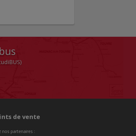
 bus
StudiBUS)
ints de vente
 nos partenaires :