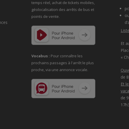
temps réel, achat de tickets mobiles,
po
géolocalisation des arrêts de bus et
ou
points de vente.
nces
d’
List
Et a
Plac
Vocabus :
Pour connaître les
« C
prochains passages à
l'arrêt le plus
proche, via une annonce vocale.
Ouve
de 
Et l
vaca
de 9
17h