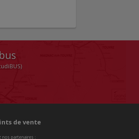
 bus
StudiBUS)
ints de vente
 nos partenaires :