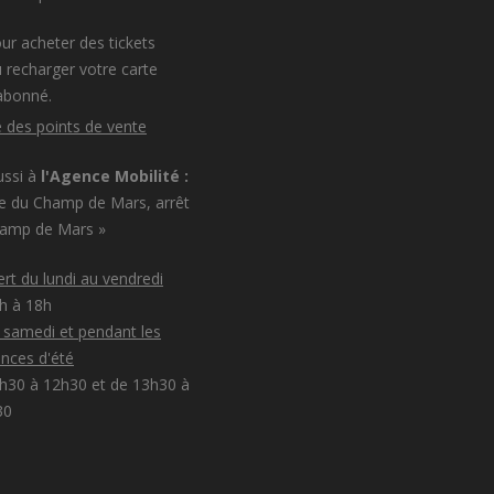
ur acheter des tickets
 recharger votre carte
abonné.
e des points de vente
ussi à
l'Agence Mobilité :
e du Champ de Mars, arrêt
hamp de Mars »
rt du lundi au vendredi
8h à 18h
e samedi et pendant les
nces d'été
h30 à 12h30 et de 13h30 à
30