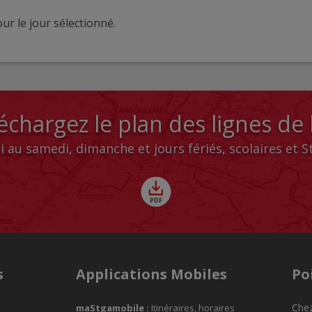
ur le jour sélectionné.
échargez le plan des lignes de
i au samedi, dimanche et jours fériés, scolaires et 
s
Applications Mobiles
Po
Chez
maStgamobile
:
Itinéraires, horaires