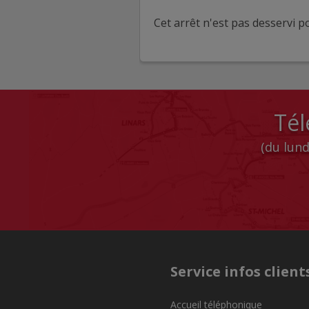
Cet arrêt n'est pas desservi po
Tél
(du lund
Service infos client
Accueil téléphonique