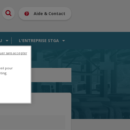
Aide & Contact
U
L'ENTREPRISE STGA
uer sans accepter
reil pour
ting.