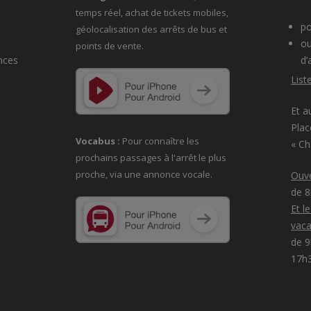
temps réel, achat de tickets mobiles,
po
géolocalisation des arrêts de bus et
ou
points de vente.
nces
d’
List
Et a
Plac
Vocabus :
Pour connaître les
« C
prochains passages à
l'arrêt le plus
proche, via une annonce vocale.
Ouve
de 
Et l
vaca
de 9
17h