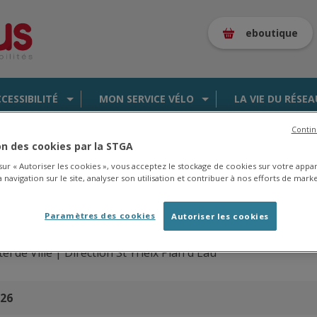
eboutique
CCESSIBILITÉ
MON SERVICE VÉLO
LA VIE DU RÉSEA
Contin
ion des cookies par la STGA
 sur « Autoriser les cookies », vous acceptez le stockage de cookies sur votre appa
 navigation sur le site, analyser son utilisation et contribuer à nos efforts de marke
es de la saison 2025/2026 en
cliquant ici
.
Paramètres des cookies
Autoriser les cookies
l de Ville |
Direction
St Yrieix Plan d'Eau
026