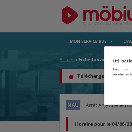
MON SERVICE BUS
L'A
Accueil
› Fiche horaire d'arrêt
Utilisat
En cliquant
améliorer la
Téléchargez les horair
NAU
Arrêt
Angoulême Hôte
Horaire pour le 04/06/2