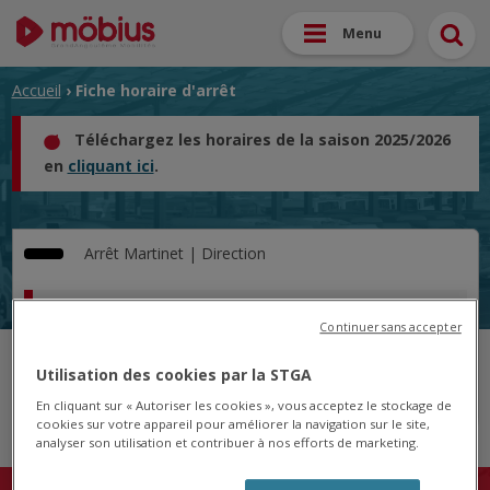
Menu
Accueil
› Fiche horaire d'arrêt
Téléchargez les horaires de la saison 2025/2026
en
cliquant ici
.
Arrêt
Martinet |
Direction
Horaire pour le 19/05/2025
Continuer sans accepter
Cet arrêt n'est pas desservi pour le jour sélectionné.
Utilisation des cookies par la STGA
En cliquant sur « Autoriser les cookies », vous acceptez le stockage de
cookies sur votre appareil pour améliorer la navigation sur le site,
analyser son utilisation et contribuer à nos efforts de marketing.