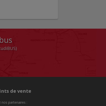
 bus
StudiBUS)
ints de vente
 nos partenaires :