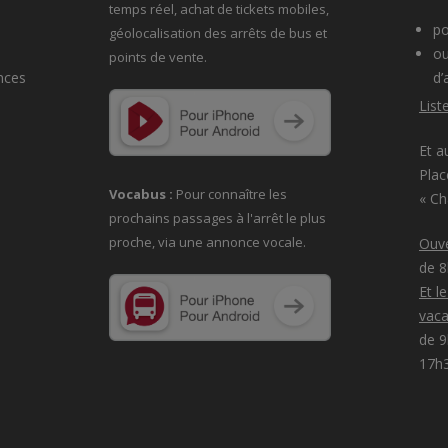
temps réel, achat de tickets mobiles,
po
géolocalisation des arrêts de bus et
ou
points de vente.
nces
d’
List
Et a
Plac
Vocabus :
Pour connaître les
« C
prochains passages à
l'arrêt le plus
proche, via une annonce vocale.
Ouve
de 
Et l
vaca
de 9
17h