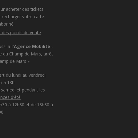
ur acheter des tickets
 recharger votre carte
abonné.
e des points de vente
ussi à
l'Agence Mobilité :
e du Champ de Mars, arrêt
hamp de Mars »
rt du lundi au vendredi
8h à 18h
e samedi et pendant les
nces d'été
h30 à 12h30 et de 13h30 à
30