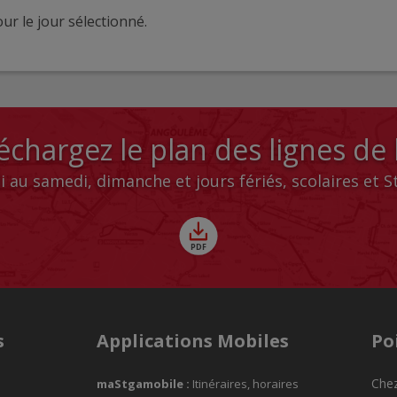
ur le jour sélectionné.
échargez le plan des lignes de
i au samedi, dimanche et jours fériés, scolaires et 
s
Applications Mobiles
Po
Chez
maStgamobile
:
Itinéraires, horaires