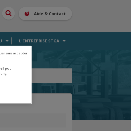
Aide & Contact
U
L'ENTREPRISE STGA
uer sans accepter
reil pour
ting.