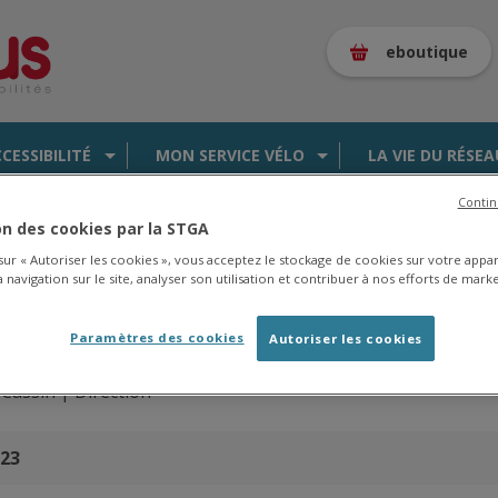
eboutique
CCESSIBILITÉ
MON SERVICE VÉLO
LA VIE DU RÉSEA
Contin
ion des cookies par la STGA
 sur « Autoriser les cookies », vous acceptez le stockage de cookies sur votre appa
 navigation sur le site, analyser son utilisation et contribuer à nos efforts de marke
es de la saison 2025/2026 en
cliquant ici
.
Paramètres des cookies
Autoriser les cookies
Cassin |
Direction
023