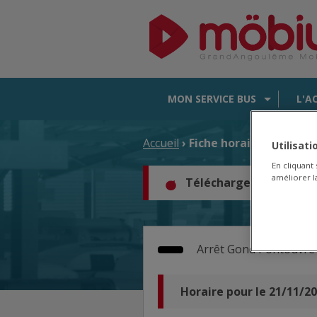
MON SERVICE BUS
L'A
Accueil
› Fiche horaire d'arrêt
Utilisat
En cliquant
améliorer la
Téléchargez les horair
Arrêt
Gond Pontouvre 
Horaire pour le 21/11/2