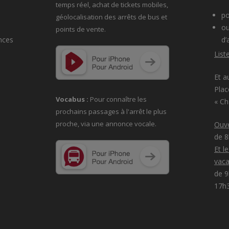
temps réel, achat de tickets mobiles,
po
géolocalisation des arrêts de bus et
ou
points de vente.
nces
d’
List
Et a
Plac
Vocabus :
Pour connaître les
« C
prochains passages à
l'arrêt le plus
proche, via une annonce vocale.
Ouve
de 
Et l
vaca
de 9
17h