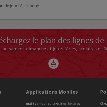
ur le jour sélectionné.
échargez le plan des lignes de
i au samedi, dimanche et jours fériés, scolaires et 
s
Applications Mobiles
Po
Chez
maStgamobile
:
Itinéraires, horaires