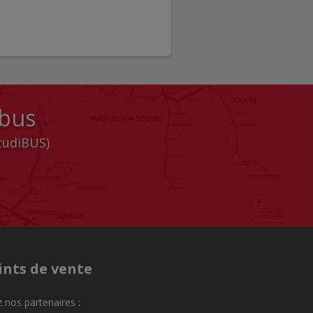
 bus
StudiBUS)
ints de vente
 nos partenaires :