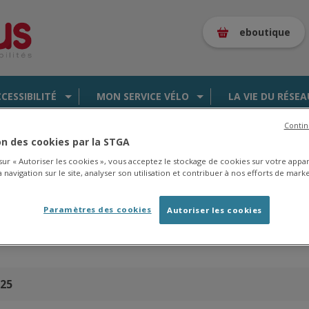
eboutique
CCESSIBILITÉ
MON SERVICE VÉLO
LA VIE DU RÉSEA
Contin
ion des cookies par la STGA
 sur « Autoriser les cookies », vous acceptez le stockage de cookies sur votre appa
 navigation sur le site, analyser son utilisation et contribuer à nos efforts de marke
es de la saison 2025/2026 en
cliquant ici
.
Paramètres des cookies
Autoriser les cookies
025