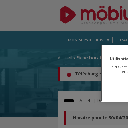
MON SERVICE BUS
L'A
Accueil
› Fiche horaire d'arrêt
Utilisat
En cliquant
améliorer la
Téléchargez les horair
Arrêt
|
Direction
Horaire pour le 30/04/2