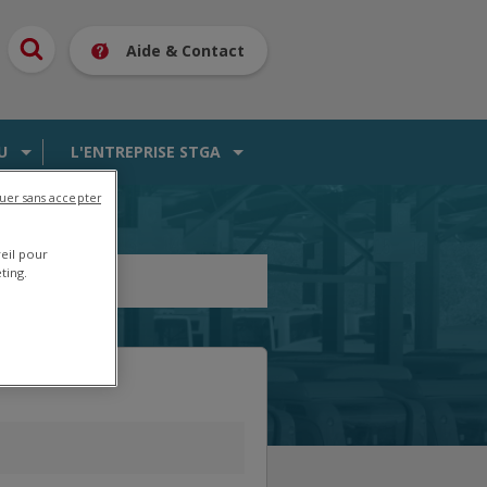
Aide & Contact
U
L'ENTREPRISE STGA
uer sans accepter
reil pour
ting.