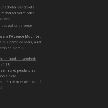
ur acheter des tickets
 recharger votre carte
abonné.
e des points de vente
ussi à
l'Agence Mobilité :
e du Champ de Mars, arrêt
hamp de Mars »
rt du lundi au vendredi
8h à 18h
e samedi et pendant les
nces d'été
h30 à 12h30 et de 13h30 à
30