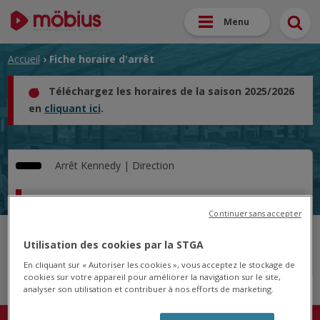
Menu
Accueil
› Fiche horaire d'arrêt
Téléchargez les horaires de la saison 2025/2026
en
cliquant ici
.
Arrêt
Kennedy |
Direction
Horaire pour le 19/05/2025
Continuer sans accepter
Cet arrêt n'est pas desservi pour le jour sélectionné.
Utilisation des cookies par la STGA
En cliquant sur « Autoriser les cookies », vous acceptez le stockage de
cookies sur votre appareil pour améliorer la navigation sur le site,
analyser son utilisation et contribuer à nos efforts de marketing.