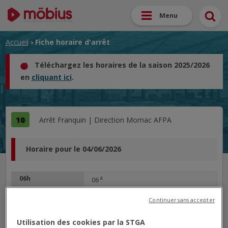
Menu
Accueil
› Fiche horaire d'arrêt
Téléchargez les horaires de la saison 2025/2026
en
cliquant ici
.
10
Arrêt
Franquin |
Direction
Mornac AFPA
Horaire pour le 04/06/2026
06h
a
06
07h
16
59
Continuer sans accepter
09h
07
12h
07
Utilisation des cookies par la STGA
13h
19