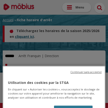
Menu
Accueil
› Fiche horaire d'arrêt
Téléchargez les horaires de la saison 2025/2026
en
cliquant ici
.
Arrêt
Franquin |
Direction
Horaire pour le 05/02/2025
Continuer sans accepter
Cet arrêt n'est pas desservi pour le jour sélectionné.
Utilisation des cookies par la STGA
En cliquant sur « Autoriser les cookies », vous acceptez le stockage de
cookies sur votre appareil pour améliorer la navigation sur le site,
analyser son utilisation et contribuer à nos efforts de marketing.